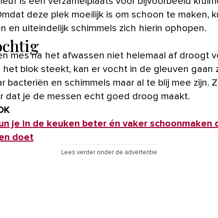
sleuf is een verzamelplaats voor bijvoorbeeld kruim
Omdat deze plek moeilijk is om schoon te maken, 
n en uiteindelijk schimmels zich hierin ophopen.
ochtig
een mes na het afwassen niet helemaal af droogt 
n het blok steekt, kan er vocht in de gleuven gaan z
r bacteriën en schimmels maar al te blij mee zijn. 
r dat je de messen echt goed droog maakt.
OK
kun je in de keuken beter én vaker schoonmaken 
en doet
Lees verder onder de advertentie