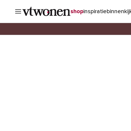
shop
inspiratie
binnenki