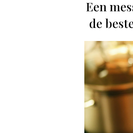
Een mess
de best