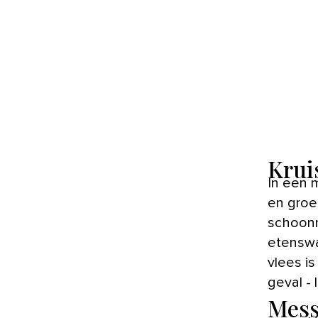
Krui
In een 
en groe
schoonm
etenswa
vlees i
geval -
Mess