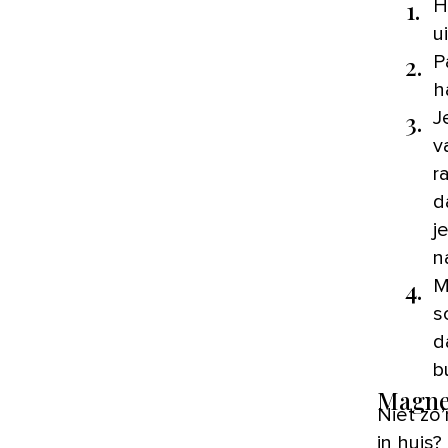
1.
H
u
2.
P
h
3.
J
v
r
d
j
n
4.
M
s
d
b
Magne
Niet zo
in huis