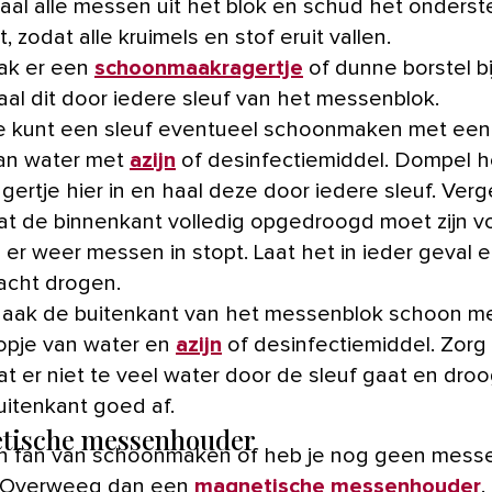
aal alle messen uit het blok en schud het onders
it, zodat alle kruimels en stof eruit vallen.
ak er een
schoonmaakragertje
of dunne borstel bi
aal dit door iedere sleuf van het messenblok.
e kunt een sleuf eventueel schoonmaken met een
an water met
azijn
of desinfectiemiddel. Dompel h
agertje hier in en haal deze door iedere sleuf. Verg
at de binnenkant volledig opgedroogd moet zijn v
e er weer messen in stopt. Laat het in ieder geval 
acht drogen.
aak de buitenkant van het messenblok schoon me
opje van water en
azijn
of desinfectiemiddel. Zorg
at er niet te veel water door de sleuf gaat en dro
uitenkant goed af.
tische messenhouder
’n fan van schoonmaken of heb je nog geen mess
? Overweeg dan een
magnetische messenhouder
.