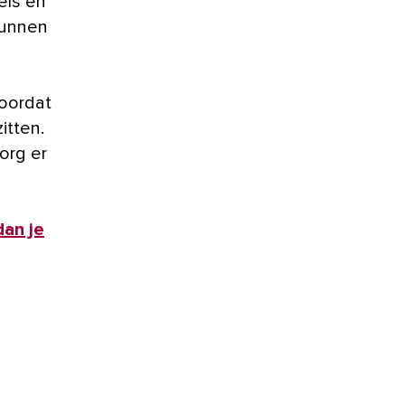
els en
kunnen
voordat
itten.
Zorg er
dan je