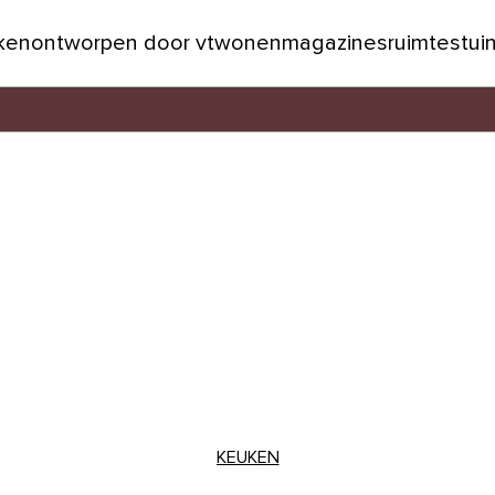
jken
ontworpen door vtwonen
magazines
ruimtes
tui
KEUKEN