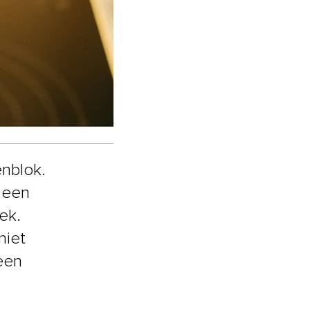
nblok.
n een
ek.
niet
 een