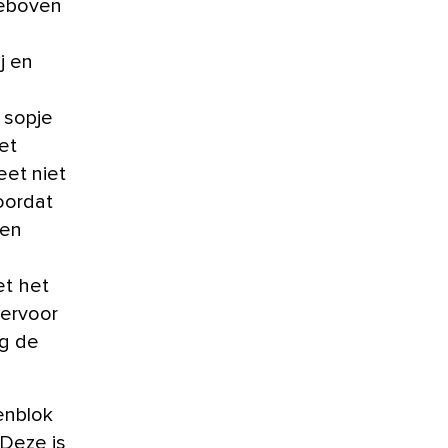
teboven
j en
 sopje
et
eet niet
oordat
een
t het
 ervoor
og de
enblok
 Deze is