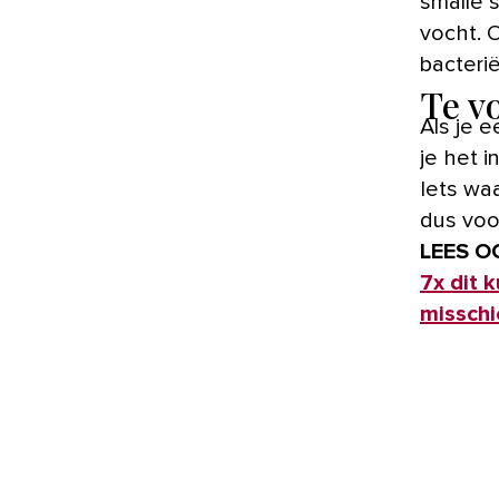
smalle 
vocht. 
bacterië
Te v
Als je 
je het i
Iets waa
dus voo
LEES O
7x dit 
misschi