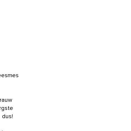
leesmes
 rauw
ergste
 dus!