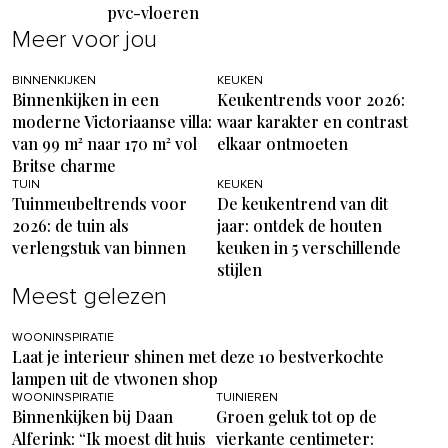
pvc-vloeren
Meer voor jou
BINNENKIJKEN
KEUKEN
Binnenkijken in een
Keukentrends voor 2026:
moderne Victoriaanse villa:
waar karakter en contrast
van 99 m² naar 170 m² vol
elkaar ontmoeten
Britse charme
TUIN
KEUKEN
Tuinmeubeltrends voor
De keukentrend van dit
2026: de tuin als
jaar: ontdek de houten
verlengstuk van binnen
keuken in 5 verschillende
stijlen
Meest gelezen
WOONINSPIRATIE
Laat je interieur shinen met deze 10 bestverkochte
lampen uit de vtwonen shop
WOONINSPIRATIE
TUINIEREN
Binnenkijken bij Daan
Groen geluk tot op de
Alferink: “Ik moest dit huis
vierkante centimeter: