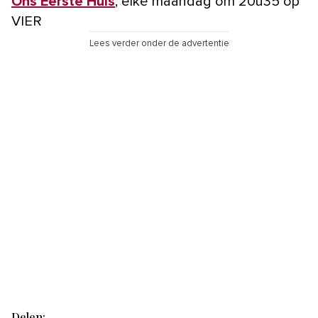
Ons Eerste Huis
, elke maandag om 20u35 op
VIER
Lees verder onder de advertentie
Delen: