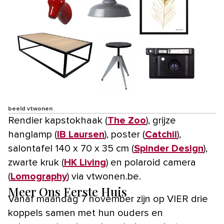
beeld vtwonen
Rendier kapstokhaak (
The Zoo
), grijze
hanglamp (
IB Laursen
), poster (
Catchii
),
salontafel 140 x 70 x 35 cm (
Spinder Design
),
zwarte kruk (
HK Living
) en polaroid camera
(
Lomography
) via vtwonen.be.
Meer Ons Eerste Huis
Vanaf maandag 7 november zijn op VIER drie
koppels samen met hun ouders en