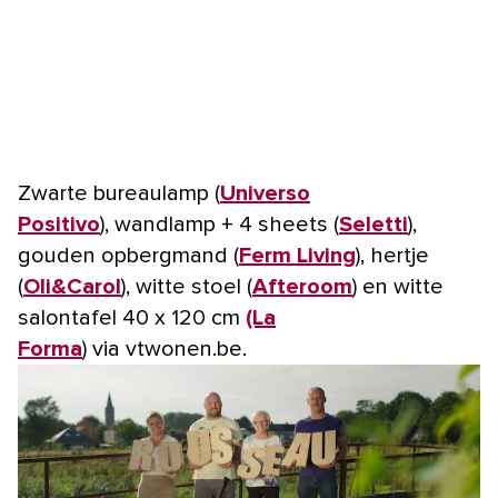
Zwarte bureaulamp (
Universo
Positivo
), wandlamp + 4 sheets (
Seletti
),
gouden opbergmand (
Ferm Living
), hertje
(
Oli&Carol
), witte stoel (
Afteroom
) en witte
salontafel 40 x 120 cm
(La
Forma
) via vtwonen.be.