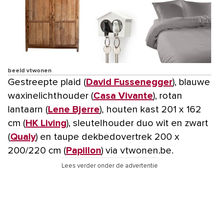
beeld vtwonen
Gestreepte plaid (
David Fussenegger
), blauwe
waxinelichthouder (
Casa Vivante
), rotan
lantaarn (
Lene Bjerre
), houten kast 201 x 162
cm (
HK Living
), sleutelhouder duo wit en zwart
(
Qualy
) en taupe dekbedovertrek 200 x
200/220 cm (
Papillon
) via vtwonen.be.
Lees verder onder de advertentie