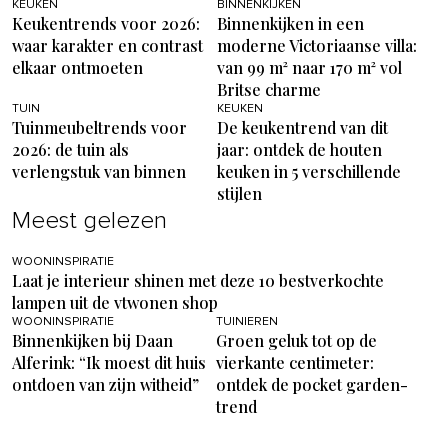
KEUKEN
BINNENKIJKEN
Keukentrends voor 2026:
Binnenkijken in een
waar karakter en contrast
moderne Victoriaanse villa:
elkaar ontmoeten
van 99 m² naar 170 m² vol
Britse charme
TUIN
KEUKEN
Tuinmeubeltrends voor
De keukentrend van dit
2026: de tuin als
jaar: ontdek de houten
verlengstuk van binnen
keuken in 5 verschillende
stijlen
Meest gelezen
WOONINSPIRATIE
Laat je interieur shinen met deze 10 bestverkochte
lampen uit de vtwonen shop
WOONINSPIRATIE
TUINIEREN
Binnenkijken bij Daan
Groen geluk tot op de
Alferink: “Ik moest dit huis
vierkante centimeter:
ontdoen van zijn witheid”
ontdek de pocket garden-
trend