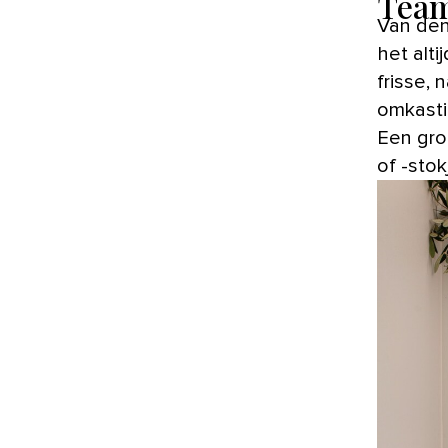
Team
Van dennentakken tot een kerstkrans aan de muur: groen doet
het alti
frisse,
omkasti
Een gro
of -sto