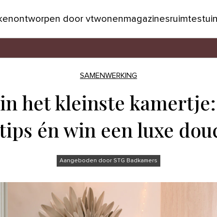
jken
ontworpen door vtwonen
magazines
ruimtes
tui
SAMENWERKING
in het kleinste kamertje:
gtips én win een luxe do
Aangeboden door STG Badkamers