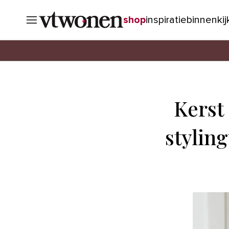
shop
inspiratie
binnenki
Kerst 
stylin