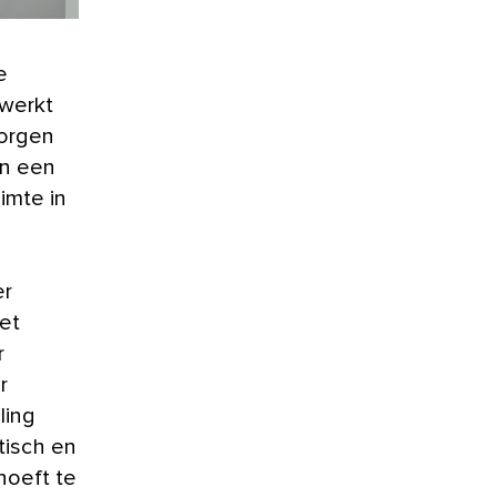
e
 werkt
zorgen
en een
imte in
er
et
r
r
ling
ktisch en
hoeft te