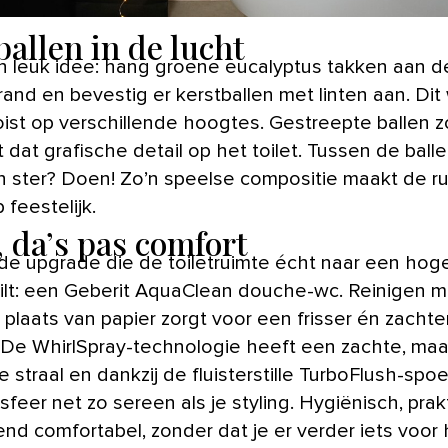
ballen in de lucht
 leuk idee: hang groene eucalyptus takken aan d
and en bevestig er kerstballen met linten aan. Dit
ist op verschillende hoogtes. Gestreepte ballen 
 dat grafische detail op het toilet. Tussen de ball
n ster? Doen! Zo’n speelse compositie maakt de ru
 feestelijk.
, da’s pas comfort
de upgrade die de toiletruimte écht naar een hog
tilt: een Geberit AquaClean douche-wc. Reinigen m
 plaats van papier zorgt voor een frisser én zachte
 De WhirlSpray-technologie heeft een zachte, maa
 straal en dankzij de fluisterstille TurboFlush-spoe
e sfeer net zo sereen als je styling. Hygiënisch, pra
end comfortabel, zonder dat je er verder iets voor 