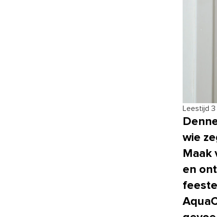
Leestijd 3
Dennen
wie ze
Maak v
en ont
feeste
AquaCl