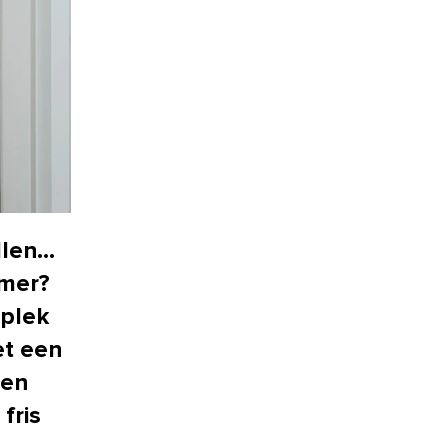
llen…
amer?
 plek
et een
een
fris