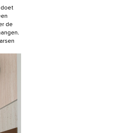
 een
er de
hangen.
aarsen