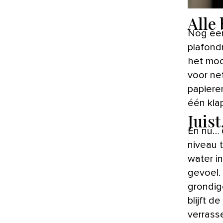
Alle 
Nog een
plafondr
het moo
voor net
papiere
één klap
Juist
En nu… 
niveau 
water in
gevoel.
grondige
blijft d
verrass