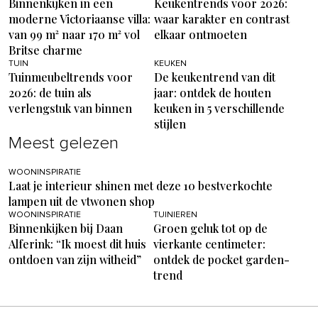
Binnenkijken in een
Keukentrends voor 2026:
moderne Victoriaanse villa:
waar karakter en contrast
van 99 m² naar 170 m² vol
elkaar ontmoeten
Britse charme
TUIN
KEUKEN
Tuinmeubeltrends voor
De keukentrend van dit
2026: de tuin als
jaar: ontdek de houten
verlengstuk van binnen
keuken in 5 verschillende
stijlen
Meest gelezen
WOONINSPIRATIE
Laat je interieur shinen met deze 10 bestverkochte
lampen uit de vtwonen shop
WOONINSPIRATIE
TUINIEREN
Binnenkijken bij Daan
Groen geluk tot op de
Alferink: “Ik moest dit huis
vierkante centimeter:
ontdoen van zijn witheid”
ontdek de pocket garden-
trend