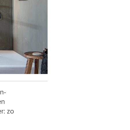
n-
en
r: zo