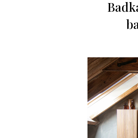
Badka
ba