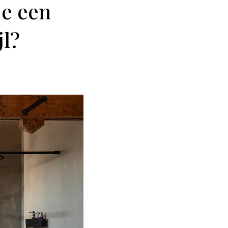
je een
jl?