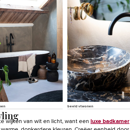
nen
beeld vtwonen
yling
te wijken van wit en licht, want een
luxe badkamer
m warme, donkerdere kleuren. Creëer eenheid door