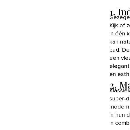
1. In
Gezegend met balken of een bakstenen muur in de badkamer?
Kijk of
in één k
kan natu
bad. De
een vle
elegant
en esthe
2. M
Klassiek
super-d
modern 
in hun 
in combi