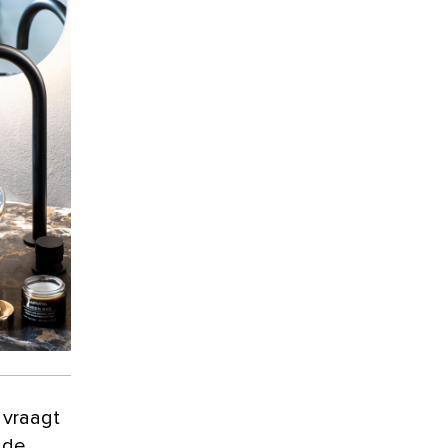
vraagt
 de