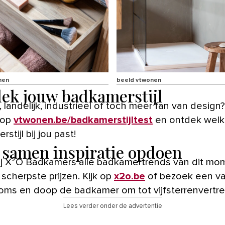
nen
beeld vtwonen
ek jouw badkamerstijl
 landelijk, industrieel of toch meer fan van design
 op
vtwonen.be/badkamerstijltest
en ontdek wel
stijl bij jou past!
samen inspiratie opdoen
ij X²O Badkamers alle badkamertrends van dit mo
scherpste prijzen. Kijk op
x2o.be
of bezoek een v
ms en doop de badkamer om tot vijfsterrenvertre
Lees verder onder de advertentie