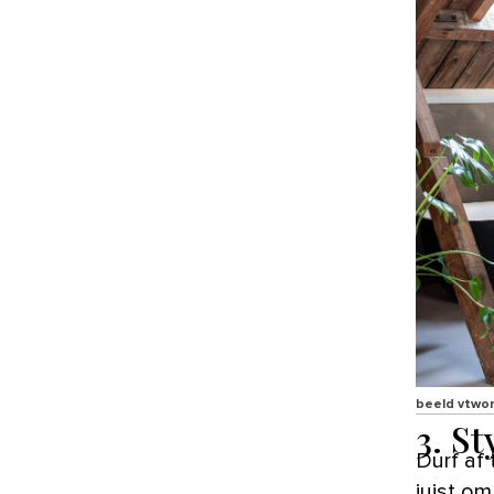
beeld vtwo
3. St
Durf af 
juist o