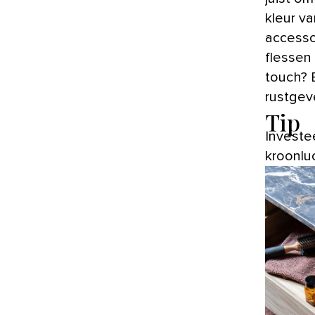
kleur v
accesso
flessen
touch? 
rustgev
Tip
Investee
kroonlu