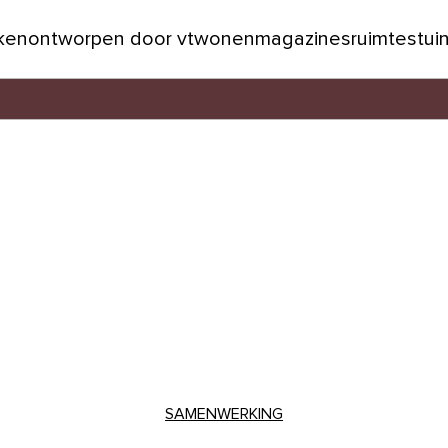
jken
ontworpen door vtwonen
magazines
ruimtes
tui
SAMENWERKING