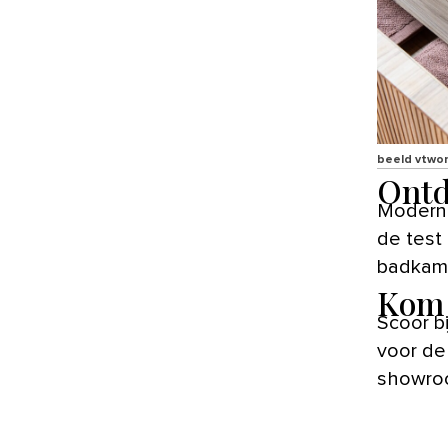
beeld vtwo
Ontd
Modern,
de test
badkamer
Kom 
Scoor b
voor de 
showroo