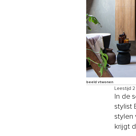
beeld vtwonen
Leestijd 2
In de 
stylis
stylen
krijgt