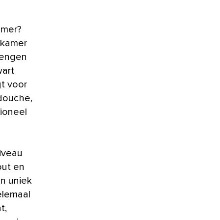
dkamer
brengen
wart
gt voor
douche,
ioneel
niveau
out en
n uniek
elemaal
t,