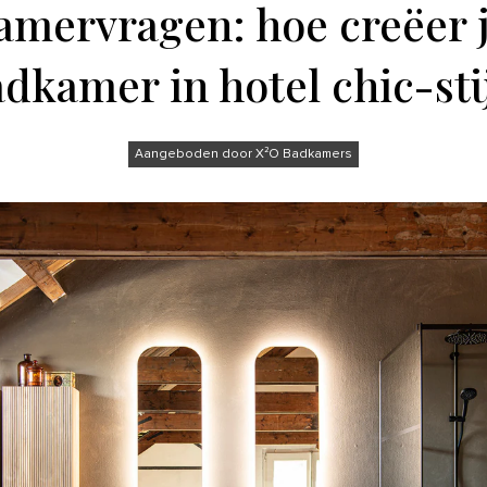
mervragen: hoe creëer 
dkamer in hotel chic-sti
Aangeboden door X²O Badkamers