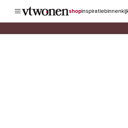
shop
inspiratie
binnenki