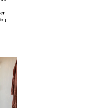
zen
ing