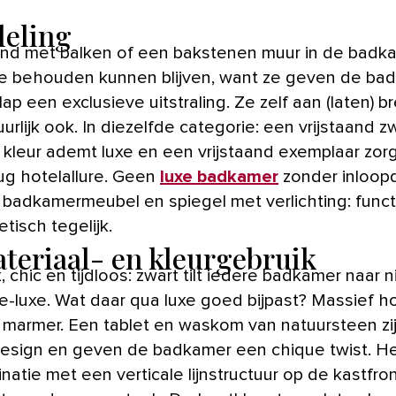
deling
 ze behouden kunnen blijven, want ze geven de ba
lap een exclusieve uitstraling. Ze zelf aan (laten) 
urlijk ook. In diezelfde categorie: een vrijstaand z
 kleur ademt luxe en een vrijstaand exemplaar zor
ug hotelallure. Geen
luxe badkamer
zonder inloop
 badkamermeubel en spiegel met verlichting: funct
tisch tegelijk.
ateriaal- en kleurgebruik
, chic en tijdloos: zwart tilt iedere badkamer naar 
e-luxe. Wat daar qua luxe goed bijpast? Massief h
marmer. Een tablet en waskom van natuursteen zij
design en geven de badkamer een chique twist. H
natie met een verticale lijnstructuur op de kastfron