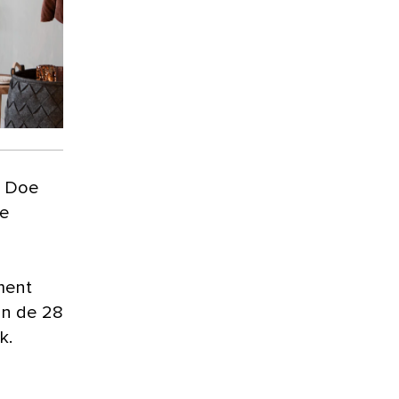
? Doe
ke
ment
an de 28
k.