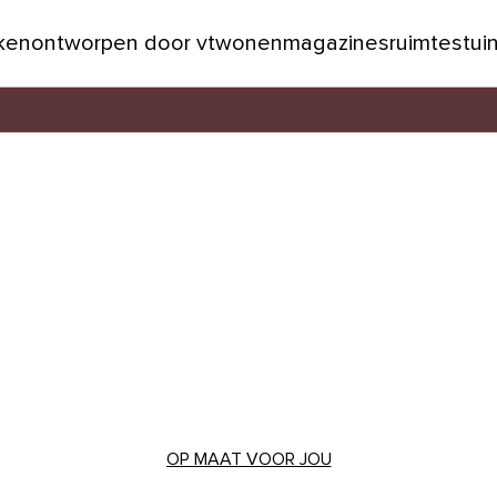
jken
ontworpen door vtwonen
magazines
ruimtes
tui
OP MAAT VOOR JOU