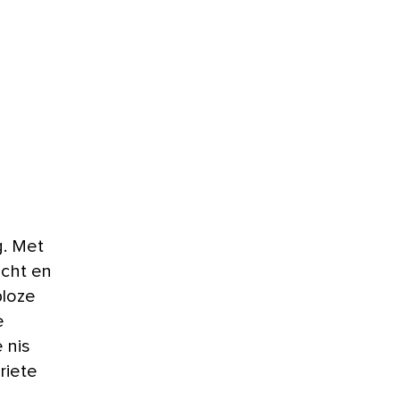
icht en
ploze
e
 nis
riete