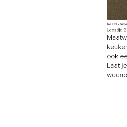
beeld vtwo
Leestijd 2
Maatwe
keuken
ook ee
Laat j
woonop