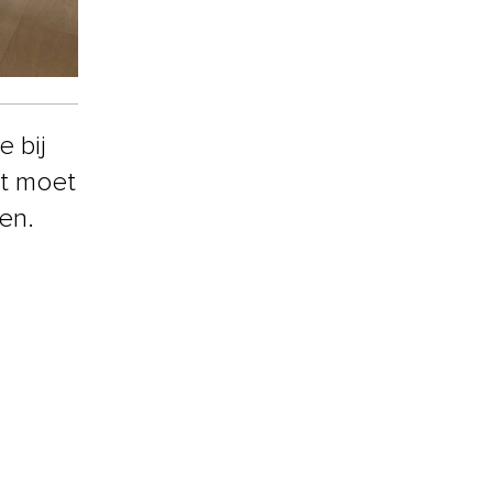
 bij
et moet
en.