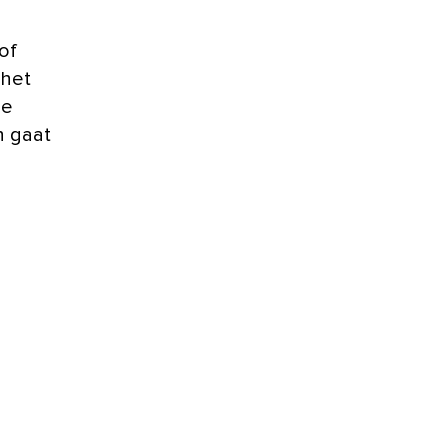
of
 het
ge
n gaat