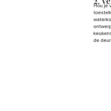
2. V
Hou je 
toestel
waterkok
ontwerp
keukensp
de deur