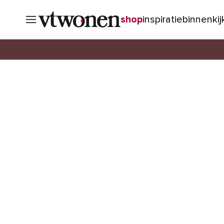
shop
inspiratie
binnenki