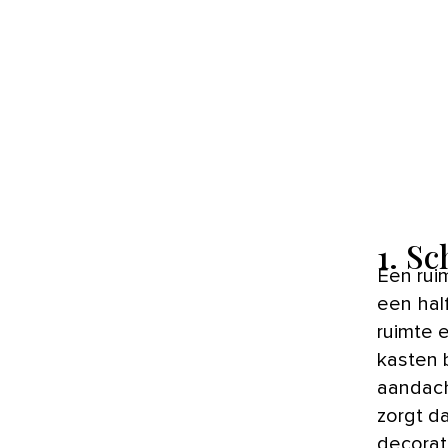
1. S
Een ruime leefruimte gezellig maken, is vaak een uitdaging. Met
een hal
ruimte 
kasten 
aandach
zorgt d
decorati