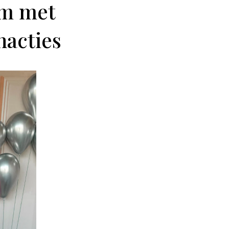
um met
nacties