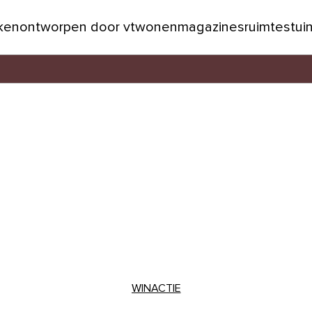
jken
ontworpen door vtwonen
magazines
ruimtes
tui
WINACTIE