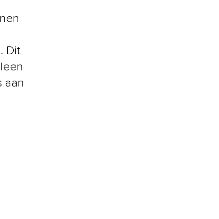
onen
. Dit
lleen
s aan