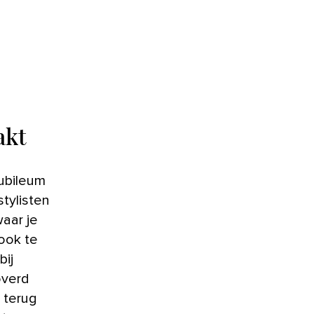
akt
tylisten
waar je
look te
bij
overd
 terug