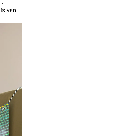
nt
is van