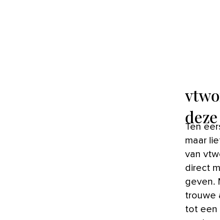
vtwo
deze 
Ten eerste worden in dit nummer ter ere van het 60-jarig jubileum
maar li
van vtwo
direct m
geven. M
trouwe 
tot een