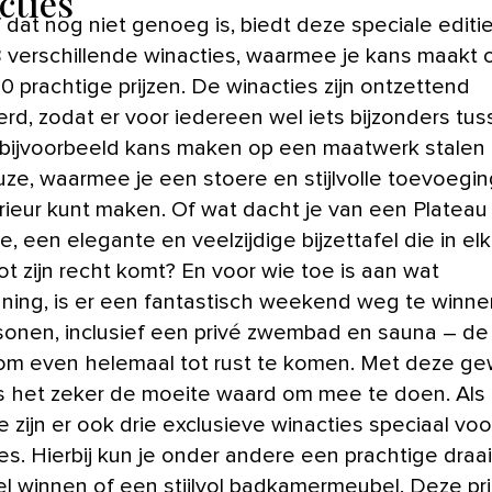
cties
f dat nog niet genoeg is, biedt deze speciale editi
28 verschillende winacties, waarmee je kans maakt
70 prachtige prijzen. De winacties zijn ontzettend
rd, zodat er voor iedereen wel iets bijzonders tuss
 bijvoorbeeld kans maken op een maatwerk stalen
uze, waarmee je een stoere en stijlvolle toevoegi
erieur kunt maken. Of wat dacht je van een Plateau
e, een elegante en veelzijdige bijzettafel die in el
ot zijn recht komt? En voor wie toe is aan wat
ning, is er een fantastisch weekend weg te winne
sonen, inclusief een privé zwembad en sauna – de
om even helemaal tot rust te komen. Met deze ge
 is het zeker de moeite waard om mee te doen. Als
e zijn er ook drie exclusieve winacties speciaal vo
s. Hierbij kun je onder andere een prachtige draai
el winnen of een stijlvol badkamermeubel. Deze prij