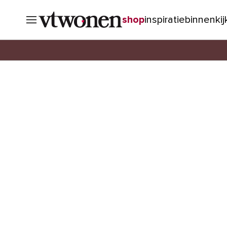
shop
inspiratie
binnenki