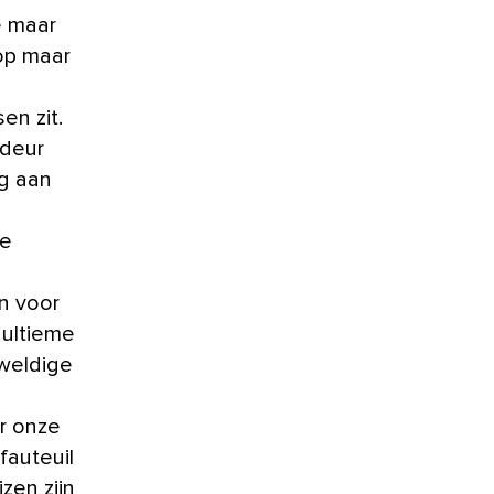
e maar
 op maar
en zit.
 deur
ng aan
ke
n voor
 ultieme
weldige
or onze
fauteuil
zen zijn