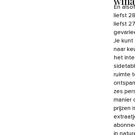
wina
En also
liefst 
liefst 2
gevariee
Je kunt
naar ke
het int
sidetabl
ruimte t
ontspan
zes per
manier 
prijzen
extraatj
abonnee
in natur