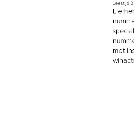
Leestijd 2
Liefhe
nummer
special
nummer
met in
winact