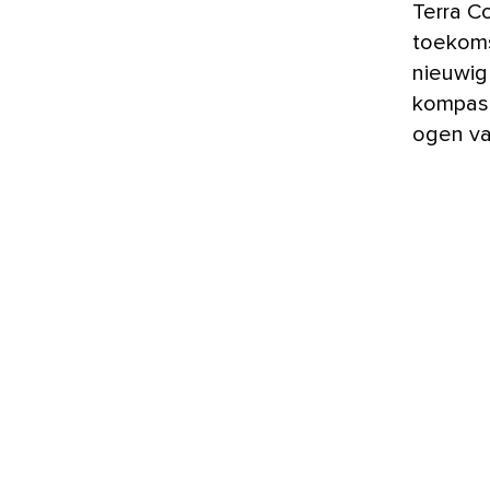
Terra C
toekomst
nieuwigh
kompas 
ogen van