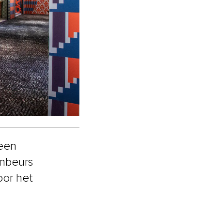
 een
gnbeurs
oor het