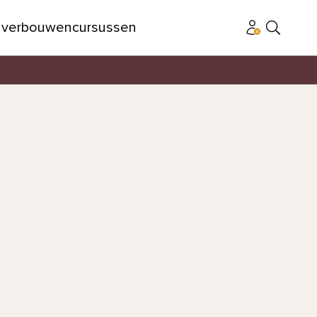
n
verbouwen
cursussen