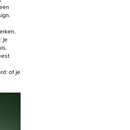
 een
ign.
erken,
 je
is.
eest
d: of je