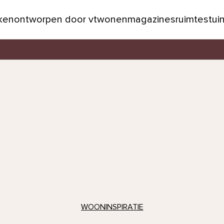
jken
ontworpen door vtwonen
magazines
ruimtes
tui
WOONINSPIRATIE