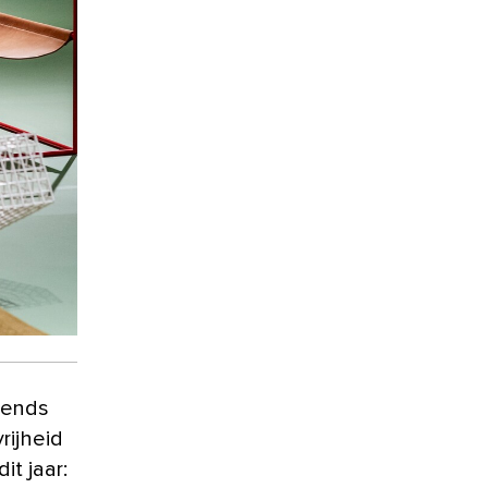
trends
rijheid
it jaar: