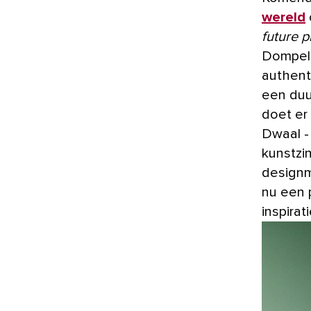
wereld
future p
Dompel j
authent
een duur
doet er 
Dwaal -
kunstzi
designm
nu een 
inspirat