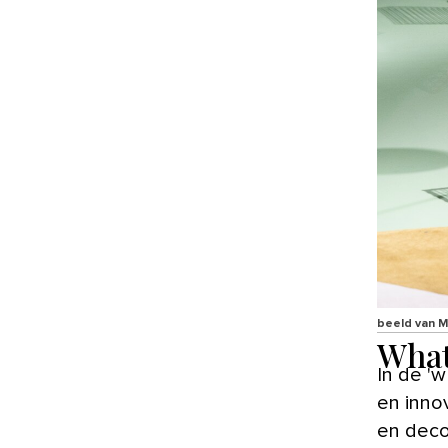
beeld van M
What
In de 'w
en inno
en decor