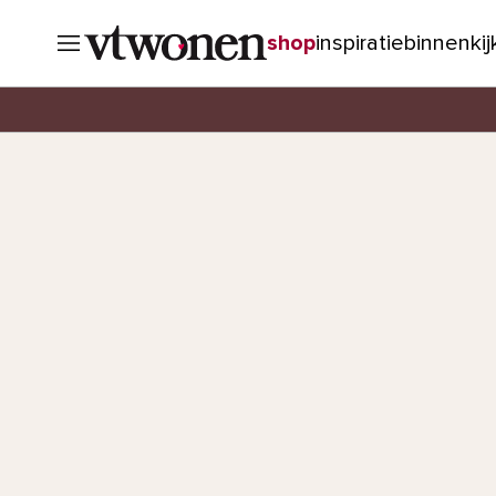
shop
inspiratie
binnenki