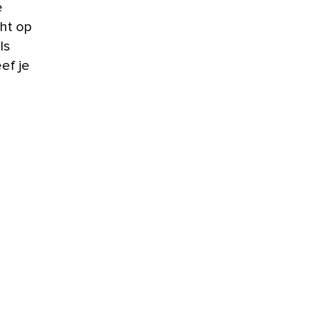
e
cht op
ls
ef je