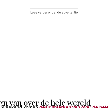
Lees verder onder de advertentie
gn van over de hele wereld
d weekend komen
designmerken van over de hel