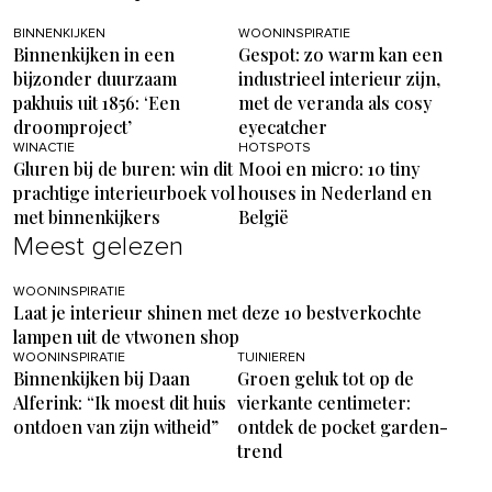
BINNENKIJKEN
WOONINSPIRATIE
Binnenkijken in een
Gespot: zo warm kan een
bijzonder duurzaam
industrieel interieur zijn,
pakhuis uit 1856: ‘Een
met de veranda als cosy
droomproject’
eyecatcher
WINACTIE
HOTSPOTS
Gluren bij de buren: win dit
Mooi en micro: 10 tiny
prachtige interieurboek vol
houses in Nederland en
met binnenkijkers
België
Meest gelezen
WOONINSPIRATIE
Laat je interieur shinen met deze 10 bestverkochte
lampen uit de vtwonen shop
WOONINSPIRATIE
TUINIEREN
Binnenkijken bij Daan
Groen geluk tot op de
Alferink: “Ik moest dit huis
vierkante centimeter:
ontdoen van zijn witheid”
ontdek de pocket garden-
trend