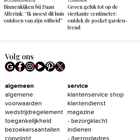
WOONINSPIRATIE
TUINIEREN
Binnenkijken bij Daan
Groen geluk tot op de
Alferink: “Ik moest dit huis
vierkante centimeter:
ontdoen van zijn witheid”
ontdek de pocket garden-
trend
Volg ons
algemeen
service
algemene
klantenservice shop
voorwaarden
klantendienst
wedstrijdregelement
magazine
toegankelijkheid
- bezorgklacht
bezoekersaantallen
indienen
copyright
- (bezorg)adres