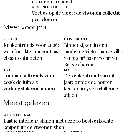
door een architect
VTWONEN COLLECTIE
Voetjes op de vloer: de vtwonen collectie
pvc-vloeren
Meer voor jou
KEUKEN
BINNENKIJKEN
Keukentrends voor 2026:
Binnenkijken in een
waar karakter en contrast
moderne Victoriaanse villa:
elkaar ontmoeten
van 99 m² naar 170 m² vol
Britse charme
TUIN
KEUKEN
Tuinmeubeltrends voor
De keukentrend van dit
2026: de tuin als
jaar: ontdek de houten
verlengstuk van binnen
keuken in 5 verschillende
stijlen
Meest gelezen
WOONINSPIRATIE
Laat je interieur shinen met deze 10 bestverkochte
lampen uit de vtwonen shop