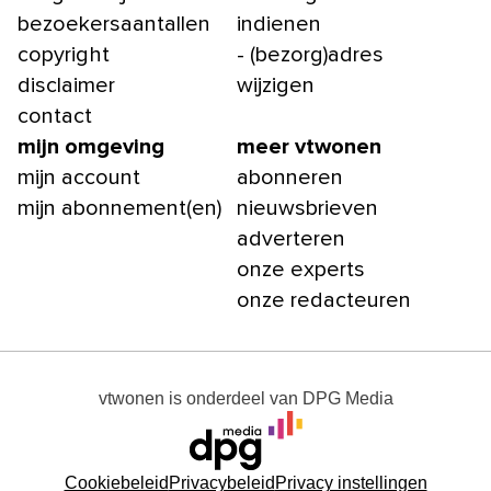
bezoekersaantallen
indienen
copyright
- (bezorg)adres
disclaimer
wijzigen
contact
mijn omgeving
meer vtwonen
mijn account
abonneren
mijn abonnement(en)
nieuwsbrieven
adverteren
onze experts
onze redacteuren
vtwonen
is onderdeel van
DPG Media
Cookiebeleid
Privacybeleid
Privacy instellingen