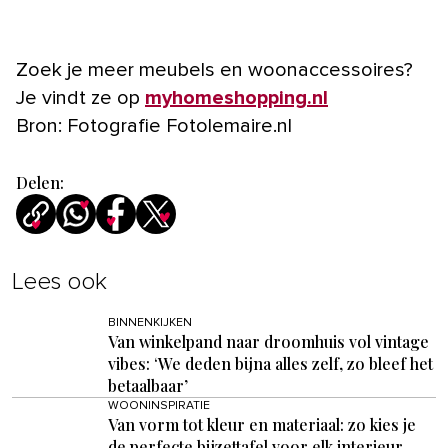
Zoek je meer meubels en woonaccessoires?
Je vindt ze op
myhomeshopping.nl
Bron: Fotografie Fotolemaire.nl
Delen:
Lees ook
BINNENKIJKEN
Van winkelpand naar droomhuis vol vintage
vibes: ‘We deden bijna alles zelf, zo bleef het
betaalbaar’
WOONINSPIRATIE
Van vorm tot kleur en materiaal: zo kies je
de perfecte bijzettafel voor elk interieur