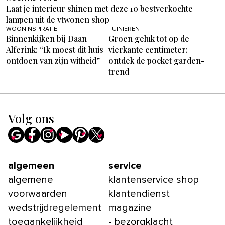
Laat je interieur shinen met deze 10 bestverkochte
lampen uit de vtwonen shop
WOONINSPIRATIE
TUINIEREN
Binnenkijken bij Daan
Groen geluk tot op de
Alferink: “Ik moest dit huis
vierkante centimeter:
ontdoen van zijn witheid”
ontdek de pocket garden-
trend
Volg ons
algemeen
service
algemene
klantenservice shop
voorwaarden
klantendienst
wedstrijdregelement
magazine
toegankelijkheid
- bezorgklacht