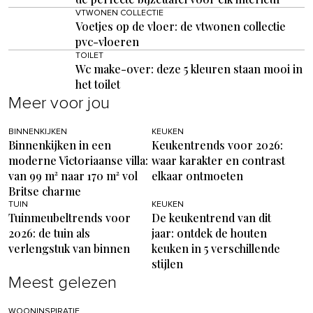
VTWONEN COLLECTIE
Voetjes op de vloer: de vtwonen collectie
pvc-vloeren
TOILET
Wc make-over: deze 5 kleuren staan mooi in
het toilet
Meer voor jou
BINNENKIJKEN
KEUKEN
Binnenkijken in een
Keukentrends voor 2026:
moderne Victoriaanse villa:
waar karakter en contrast
van 99 m² naar 170 m² vol
elkaar ontmoeten
Britse charme
TUIN
KEUKEN
Tuinmeubeltrends voor
De keukentrend van dit
2026: de tuin als
jaar: ontdek de houten
verlengstuk van binnen
keuken in 5 verschillende
stijlen
Meest gelezen
WOONINSPIRATIE