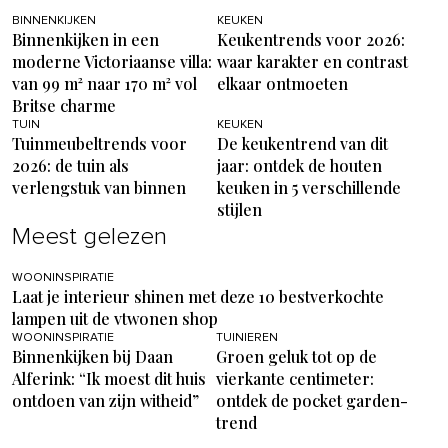
BINNENKIJKEN
KEUKEN
Binnenkijken in een
Keukentrends voor 2026:
moderne Victoriaanse villa:
waar karakter en contrast
van 99 m² naar 170 m² vol
elkaar ontmoeten
Britse charme
TUIN
KEUKEN
Tuinmeubeltrends voor
De keukentrend van dit
2026: de tuin als
jaar: ontdek de houten
verlengstuk van binnen
keuken in 5 verschillende
stijlen
Meest gelezen
WOONINSPIRATIE
Laat je interieur shinen met deze 10 bestverkochte
lampen uit de vtwonen shop
WOONINSPIRATIE
TUINIEREN
Binnenkijken bij Daan
Groen geluk tot op de
Alferink: “Ik moest dit huis
vierkante centimeter:
ontdoen van zijn witheid”
ontdek de pocket garden-
trend