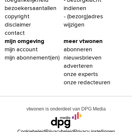
toegankelijkheid
- bezorgklacht
bezoekersaantallen
indienen
copyright
- (bezorg)adres
disclaimer
wijzigen
contact
mijn omgeving
meer vtwonen
mijn account
abonneren
mijn abonnement(en)
nieuwsbrieven
adverteren
onze experts
onze redacteuren
vtwonen
is onderdeel van
DPG Media
Cookiebeleid
Privacybeleid
Privacy instellingen