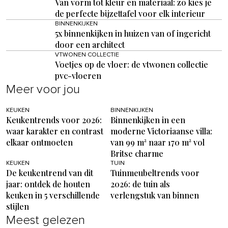
Van vorm tot kleur en materiaal: zo kies je
de perfecte bijzettafel voor elk interieur
BINNENKIJKEN
5x binnenkijken in huizen van of ingericht
door een architect
VTWONEN COLLECTIE
Voetjes op de vloer: de vtwonen collectie
pvc-vloeren
Meer voor jou
KEUKEN
BINNENKIJKEN
Keukentrends voor 2026:
Binnenkijken in een
waar karakter en contrast
moderne Victoriaanse villa:
elkaar ontmoeten
van 99 m² naar 170 m² vol
Britse charme
KEUKEN
TUIN
De keukentrend van dit
Tuinmeubeltrends voor
jaar: ontdek de houten
2026: de tuin als
keuken in 5 verschillende
verlengstuk van binnen
stijlen
Meest gelezen