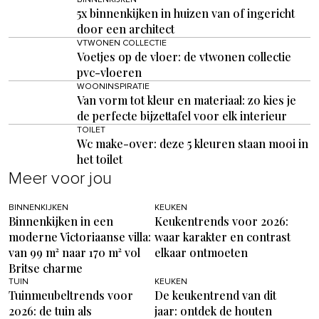
BINNENKIJKEN
5x binnenkijken in huizen van of ingericht
door een architect
VTWONEN COLLECTIE
Voetjes op de vloer: de vtwonen collectie
pvc-vloeren
WOONINSPIRATIE
Van vorm tot kleur en materiaal: zo kies je
de perfecte bijzettafel voor elk interieur
TOILET
Wc make-over: deze 5 kleuren staan mooi in
het toilet
Meer voor jou
BINNENKIJKEN
KEUKEN
Binnenkijken in een
Keukentrends voor 2026:
moderne Victoriaanse villa:
waar karakter en contrast
van 99 m² naar 170 m² vol
elkaar ontmoeten
Britse charme
TUIN
KEUKEN
Tuinmeubeltrends voor
De keukentrend van dit
2026: de tuin als
jaar: ontdek de houten