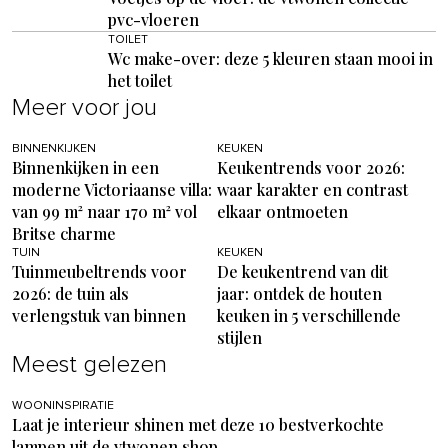
pvc-vloeren
TOILET
Wc make-over: deze 5 kleuren staan mooi in
het toilet
Meer voor jou
BINNENKIJKEN
KEUKEN
Binnenkijken in een
Keukentrends voor 2026:
moderne Victoriaanse villa:
waar karakter en contrast
van 99 m² naar 170 m² vol
elkaar ontmoeten
Britse charme
TUIN
KEUKEN
Tuinmeubeltrends voor
De keukentrend van dit
2026: de tuin als
jaar: ontdek de houten
verlengstuk van binnen
keuken in 5 verschillende
stijlen
Meest gelezen
WOONINSPIRATIE
Laat je interieur shinen met deze 10 bestverkochte
lampen uit de vtwonen shop