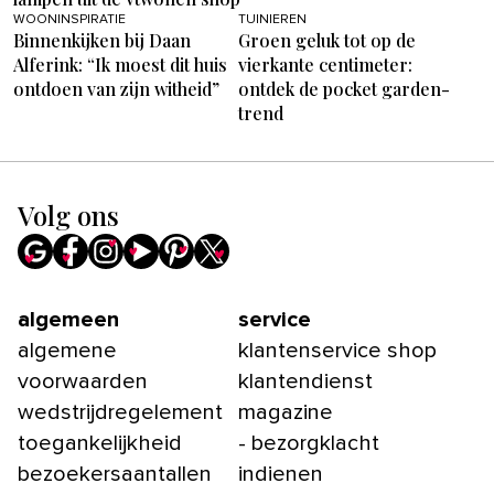
WOONINSPIRATIE
TUINIEREN
Binnenkijken bij Daan
Groen geluk tot op de
Alferink: “Ik moest dit huis
vierkante centimeter:
ontdoen van zijn witheid”
ontdek de pocket garden-
trend
Volg ons
algemeen
service
algemene
klantenservice shop
voorwaarden
klantendienst
wedstrijdregelement
magazine
toegankelijkheid
- bezorgklacht
bezoekersaantallen
indienen