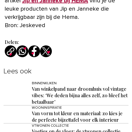
artikel
Jip en Janneke bij HEMA
vind je de
leuke producten van Jip en Janneke die
verkrijgbaar zijn bij de Hema.
Bron: Jeskeved
Delen:
Lees ook
BINNENKIJKEN
Van winkelpand naar droomhuis vol vintage
vibes: ‘We deden bijna alles zelf, zo bleef het
betaalbaar’
WOONINSPIRATIE
Van vorm tot kleur en materiaal: zo kies je
de perfecte bijzettafel voor elk interieur
VTWONEN COLLECTIE
Voetjes op de vloer: de vtwonen collectie