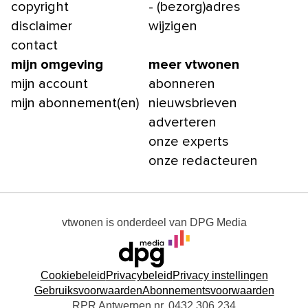
copyright
- (bezorg)adres
disclaimer
wijzigen
contact
mijn omgeving
meer vtwonen
mijn account
abonneren
mijn abonnement(en)
nieuwsbrieven
adverteren
onze experts
onze redacteuren
vtwonen
is onderdeel van
DPG Media
Cookiebeleid
Privacybeleid
Privacy instellingen
Gebruiksvoorwaarden
Abonnementsvoorwaarden
RPR Antwerpen nr. 0432.306.234