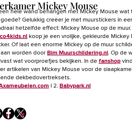
erkamer Mickey Mouse
 een hele wand behangen met Mickey Mouse wat t
 goede? Gelukkig creëer je met muurstickers in ee
raai hetzelfde effect: Mickey Mouse op de muur. 
co4kids.nl
koop je een vrolijke, gekleurde Micke
cker. Of laat een enorme Mickey op de muur schilde
daan worden door
Bim Muurschildering.nl
. Op de 
lvast wat voorproefjes bekijken. In de
fanshop
vind
er artikelen van Mickey Mouse voor de slaapkamer
llende dekbedovertreksets.
Axameubelen.com
| 2.
Babypark.nl