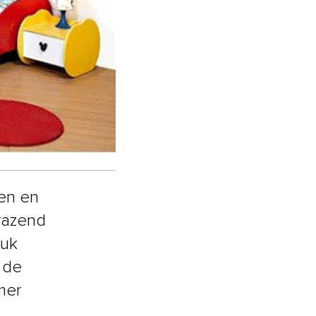
en en
razend
euk
 de
mer