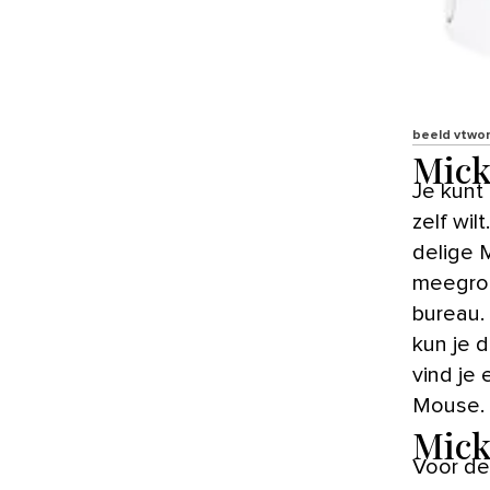
beeld vtwo
Mick
Je kunt de kinderkamer Mickey Mouse zo groot aanpakken als je
zelf wil
delige 
meegroe
bureau.
kun je 
vind je
Mouse.
Mick
Voor de