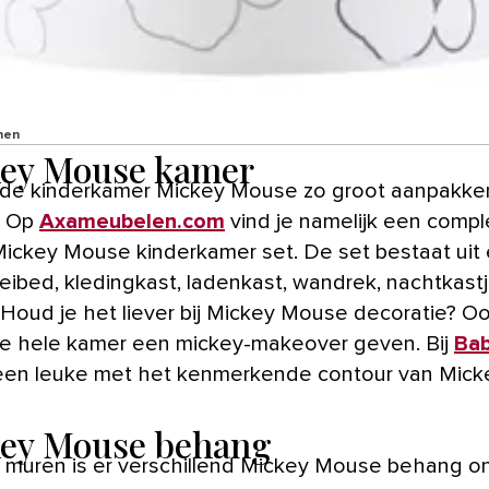
nen
ey Mouse kamer
t. Op
Axameubelen.com
vind je namelijk een compl
Mickey Mouse kinderkamer set. De set bestaat uit
ibed, kledingkast, ladenkast, wandrek, nachtkast
 Houd je het liever bij Mickey Mouse decoratie? O
de hele kamer een mickey-makeover geven. Bij
Bab
 een leuke met het kenmerkende contour van Mick
ey Mouse behang
 muren is er verschillend Mickey Mouse behang on