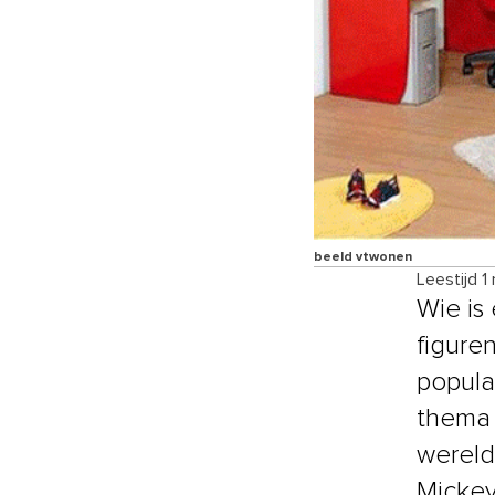
beeld vtwonen
Leestijd 1
Wie is
figure
popula
thema 
wereld
Micke