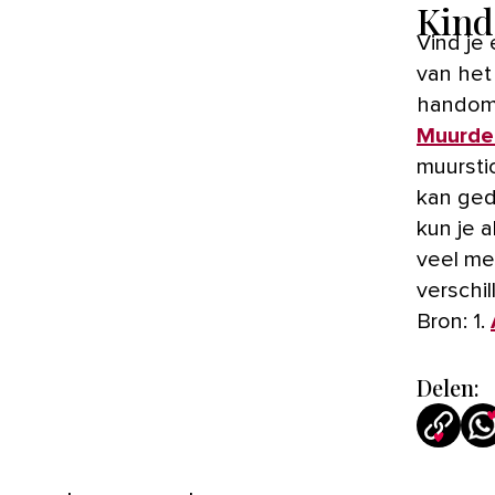
Kind
Vind je
van het
handomd
Muurde
muursti
kan ge
kun je a
veel me
verschi
Bron: 1.
Delen: