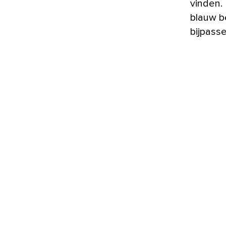
vinden.
blauw b
bijpass