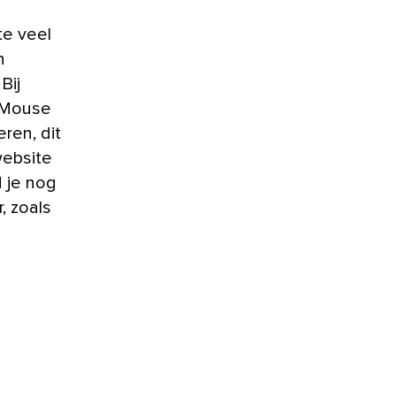
e veel
n
Bij
y Mouse
ren, dit
website
 je nog
, zoals