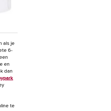
ete 6-
 een
je en
ok dan
ypark
ey
line te