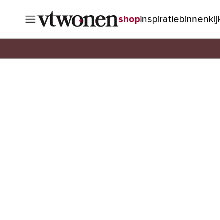
shop
inspiratie
binnenki