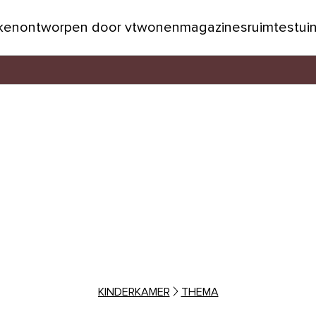
jken
ontworpen door vtwonen
magazines
ruimtes
tui
KINDERKAMER
THEMA