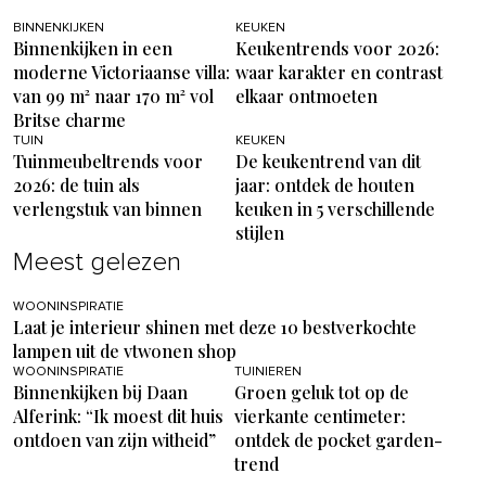
BINNENKIJKEN
KEUKEN
Binnenkijken in een
Keukentrends voor 2026:
moderne Victoriaanse villa:
waar karakter en contrast
van 99 m² naar 170 m² vol
elkaar ontmoeten
Britse charme
TUIN
KEUKEN
Tuinmeubeltrends voor
De keukentrend van dit
2026: de tuin als
jaar: ontdek de houten
verlengstuk van binnen
keuken in 5 verschillende
stijlen
Meest gelezen
WOONINSPIRATIE
Laat je interieur shinen met deze 10 bestverkochte
lampen uit de vtwonen shop
WOONINSPIRATIE
TUINIEREN
Binnenkijken bij Daan
Groen geluk tot op de
Alferink: “Ik moest dit huis
vierkante centimeter:
ontdoen van zijn witheid”
ontdek de pocket garden-
trend