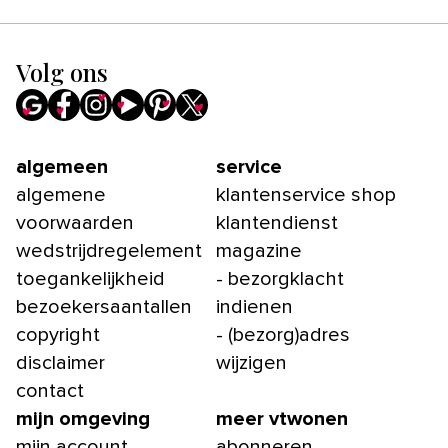
Volg ons
algemeen
service
algemene
klantenservice shop
voorwaarden
klantendienst
wedstrijdregelement
magazine
toegankelijkheid
- bezorgklacht
bezoekersaantallen
indienen
copyright
- (bezorg)adres
disclaimer
wijzigen
contact
mijn omgeving
meer vtwonen
mijn account
abonneren