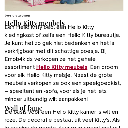
beeld vtwonen
Hello Kitty meubels
Een Hello Kitty bed, een Hello Kitty
kledingkast of zelfs een Hello Kitty bureautje.
Je kunt het zo gek niet bedenken en het is
verkrijgbaar met dit schattige poesje. Bij
Emob4kids verkopen ze het gehele
assortiment
Hello Kitty meubels
. Een droom
voor elk Hello Kitty meisje. Naast de grote
meubels verkopen ze ook een speelgoedkist,
– speeltent en -sofa, voor als je het iets
minder uitbundig wilt aanpakken!
Wall of fame
De basis voor een Hello Kitty kamer is wit en
roze. De decoratie bestaat uit veel Kitty’s. Als