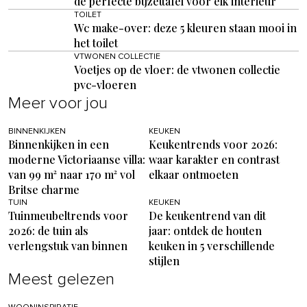
de perfecte bijzettafel voor elk interieur
TOILET
Wc make-over: deze 5 kleuren staan mooi in
het toilet
VTWONEN COLLECTIE
Voetjes op de vloer: de vtwonen collectie
pvc-vloeren
Meer voor jou
BINNENKIJKEN
KEUKEN
Binnenkijken in een
Keukentrends voor 2026:
moderne Victoriaanse villa:
waar karakter en contrast
van 99 m² naar 170 m² vol
elkaar ontmoeten
Britse charme
TUIN
KEUKEN
Tuinmeubeltrends voor
De keukentrend van dit
2026: de tuin als
jaar: ontdek de houten
verlengstuk van binnen
keuken in 5 verschillende
stijlen
Meest gelezen