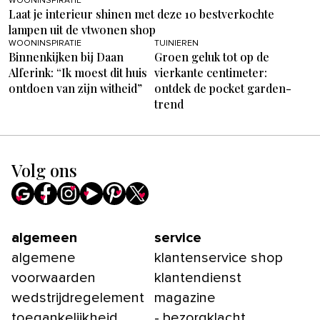
WOONINSPIRATIE
Laat je interieur shinen met deze 10 bestverkochte
lampen uit de vtwonen shop
WOONINSPIRATIE
TUINIEREN
Binnenkijken bij Daan
Groen geluk tot op de
Alferink: “Ik moest dit huis
vierkante centimeter:
ontdoen van zijn witheid”
ontdek de pocket garden-
trend
Volg ons
algemeen
service
algemene
klantenservice shop
voorwaarden
klantendienst
wedstrijdregelement
magazine
toegankelijkheid
- bezorgklacht