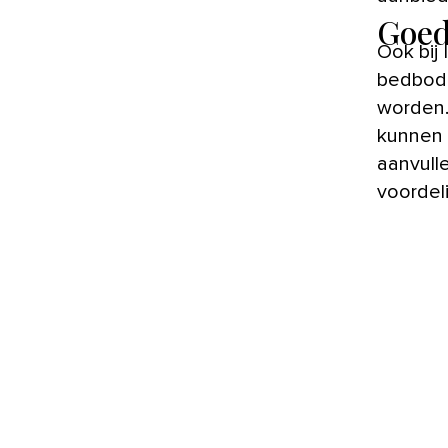
Goed
Ook bij
bedbodu
worden.
kunnen 
aanvulle
voordeli