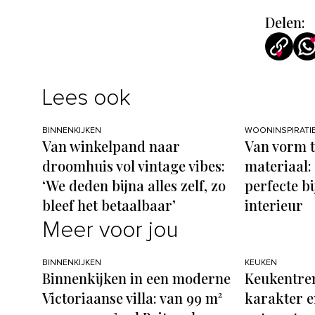
Delen:
Lees ook
BINNENKIJKEN
WOONINSPIRATI
Van winkelpand naar
Van vorm t
droomhuis vol vintage vibes:
materiaal: 
‘We deden bijna alles zelf, zo
perfecte bi
bleef het betaalbaar’
interieur
Meer voor jou
BINNENKIJKEN
KEUKEN
Binnenkijken in een moderne
Keukentren
Victoriaanse villa: van 99 m²
karakter e