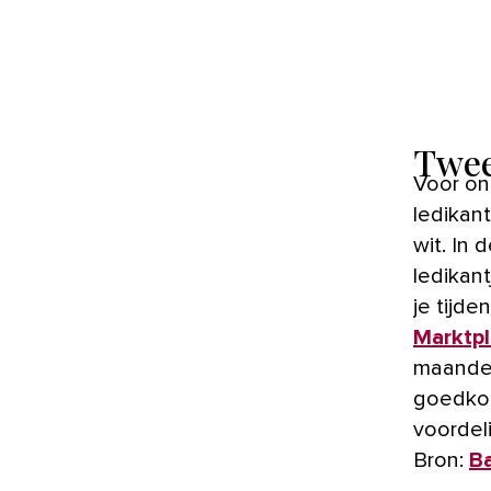
Twee
Voor ond
ledikan
wit. In 
ledikant
je tijd
Marktpl
maanden 
goedkop
voordel
Bron:
Ba