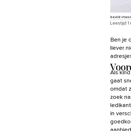
beeld vtwo
Leestijd 1
Ben je op zoek naar een ledikant voor je kindje, maar wil je er
liever 
adresje
Voor
Als kin
gaat sn
omdat z
zoek na
ledikan
in vers
goedkop
aanbied