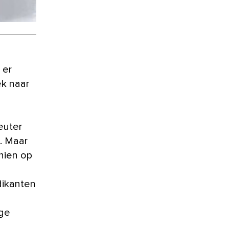
ek naar
euter
. Maar
chien op
edikanten
ige