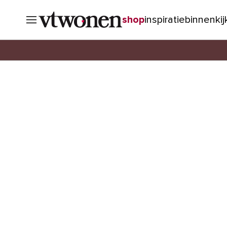
shop
inspiratie
binnenki