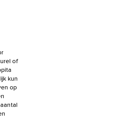
or
urel of
pita
ijk kun
ven op
en
 aantal
en