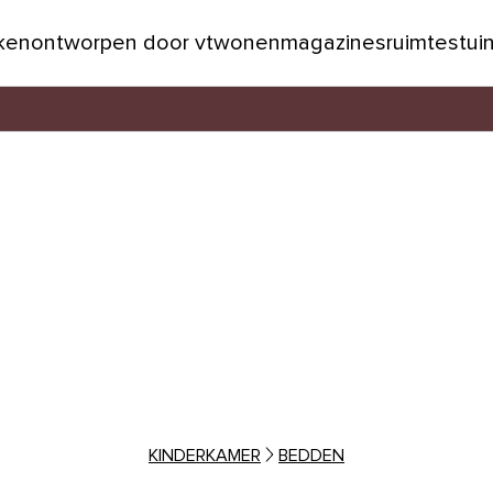
jken
ontworpen door vtwonen
magazines
ruimtes
tui
KINDERKAMER
BEDDEN