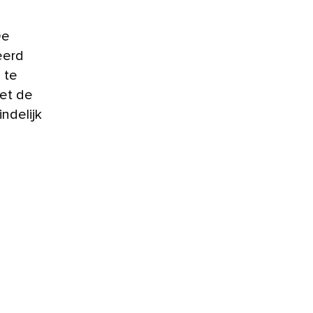
De
eerd
 te
et de
ndelijk