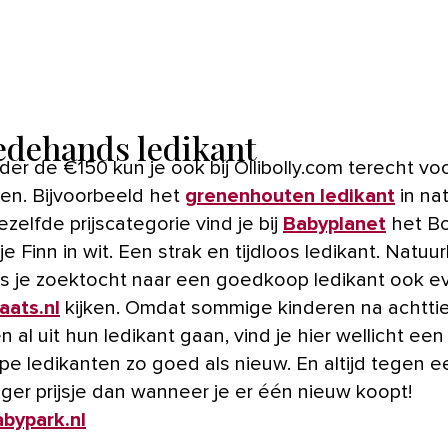
dehands ledikant
er de €150 kun je ook bij Ollibolly.com terecht vo
ten. Bijvoorbeeld het
grenenhouten ledikant
in nat
dezelfde prijscategorie vind je bij
Babyplanet
het Bo
je Finn in wit. Een strak en tijdloos ledikant. Natuurl
ens je zoektocht naar een goedkoop ledikant ook e
aats.nl
kijken. Omdat sommige kinderen na achtti
al uit hun ledikant gaan, vind je hier wellicht een
e ledikanten zo goed als nieuw. En altijd tegen e
iger prijsje dan wanneer je er één nieuw koopt!
bypark.nl