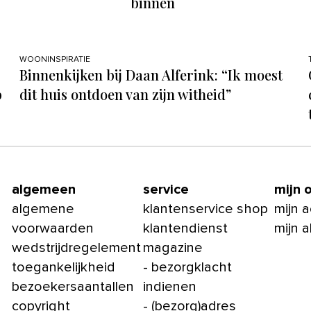
binnen
WOONINSPIRATIE
Binnenkijken bij Daan Alferink: “Ik moest
p
dit huis ontdoen van zijn witheid”
algemeen
service
mijn 
algemene
klantenservice shop
mijn 
voorwaarden
klantendienst
mijn 
wedstrijdregelement
magazine
toegankelijkheid
- bezorgklacht
bezoekersaantallen
indienen
copyright
- (bezorg)adres