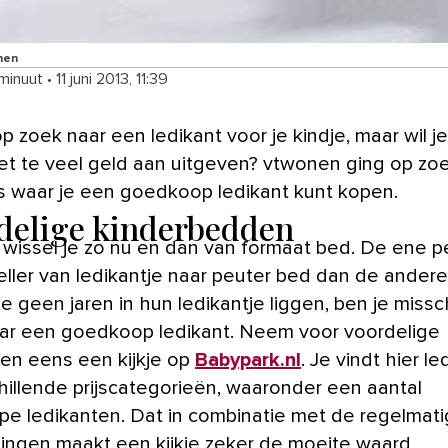
nen
 minuut
•
11 juni 2013, 11:39
niet te veel geld aan uitgeven? vtwonen ging op zo
s waar je een goedkoop ledikant kunt kopen.
delige kinderbedden
d wissel je zo nu en dan van formaat bed. De ene p
eller van ledikantje naar peuter bed dan de andere
e geen jaren in hun ledikantje liggen, ben je miss
ar een goedkoop ledikant. Neem voor voordelige
ten eens een kijkje op
Babypark.nl
. Je vindt hier l
chillende prijscategorieën, waaronder een aantal
e ledikanten. Dat in combinatie met de regelmat
ingen maakt een kijkje zeker de moeite waard.