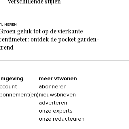
verschillende stijlen
TUINIEREN
Groen geluk tot op de vierkante
centimeter: ontdek de pocket garden-
trend
omgeving
meer vtwonen
account
abonneren
abonnement(en)
nieuwsbrieven
adverteren
onze experts
onze redacteuren