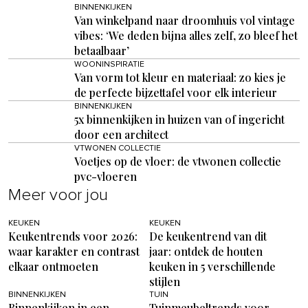
BINNENKIJKEN
Van winkelpand naar droomhuis vol vintage
vibes: ‘We deden bijna alles zelf, zo bleef het
betaalbaar’
WOONINSPIRATIE
Van vorm tot kleur en materiaal: zo kies je
de perfecte bijzettafel voor elk interieur
BINNENKIJKEN
5x binnenkijken in huizen van of ingericht
door een architect
VTWONEN COLLECTIE
Voetjes op de vloer: de vtwonen collectie
pvc-vloeren
Meer voor jou
KEUKEN
KEUKEN
Keukentrends voor 2026:
De keukentrend van dit
waar karakter en contrast
jaar: ontdek de houten
elkaar ontmoeten
keuken in 5 verschillende
stijlen
BINNENKIJKEN
TUIN
Binnenkijken in een
Tuinmeubeltrends voor