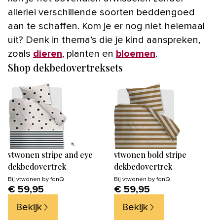
allerlei verschillende soorten beddengoed
aan te schaffen. Kom je er nog niet helemaal
uit? Denk in thema’s die je kind aanspreken,
zoals
dieren
, planten en
bloemen
.
Shop dekbedovertreksets
vtwonen stripe and eye
vtwonen bold stripe
dekbedovertrek
dekbedovertrek
Bij
vtwonen by fonQ
Bij
vtwonen by fonQ
€ 59,95
€ 59,95
Bekijk
Bekijk