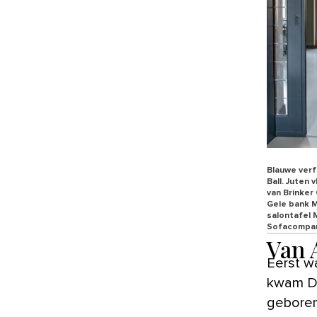
Blauwe verf
Ball. Juten
van Brinker 
Gele bank M
salontafel 
Sofacompan
Van 
Eerst was er alleen Hilda, op de woonboot in Amsterdam. Toen
kwam Da
geboren