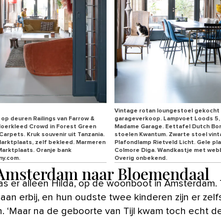
Vintage rotan loungestoel gekocht 
 op deuren Railings van Farrow &
garageverkoop. Lampvoet Loods 5,
 vloerkleed Crowd in Forest Green
Madame Garage. Eettafel Dutch Bo
Carpets. Kruk souvenir uit Tanzania.
stoelen Kwantum. Zwarte stoel vint
arktplaats, zelf bekleed. Marmeren
Plafondlamp Rietveld Licht. Gele p
Marktplaats. Oranje bank
Colmore Diga. Wandkastje met webb
y.com.
Overig onbekend.
Amsterdam naar Bloemendaal
an erbij, en hun oudste twee kinderen zijn er zelf
. ‘Maar na de geboorte van Tijl kwam toch echt 