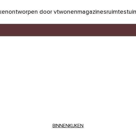
jken
ontworpen door vtwonen
magazines
ruimtes
tui
BINNENKIJKEN