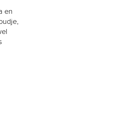
a en
oudje,
wel
s