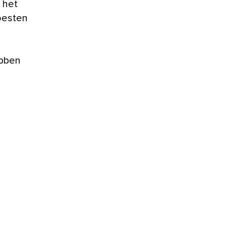
g het
oesten
ebben