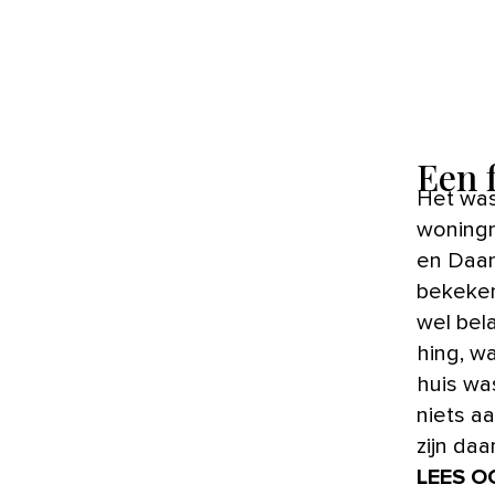
Een 
Het was
woningm
en Daan
bekeken
wel bel
hing, w
huis was
niets a
zijn da
LEES O