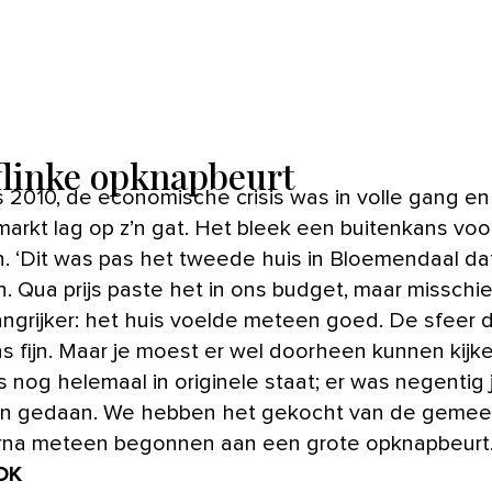
flinke opknapbeurt
 2010, de economische crisis was in volle gang en
arkt lag op z’n gat. Het bleek een buitenkans voo
. ‘Dit was pas het tweede huis in Bloemendaal da
. Qua prijs paste het in ons budget, maar misschi
angrijker: het huis voelde meteen goed. De sfeer d
as fijn. Maar je moest er wel doorheen kunnen kijk
 nog helemaal in originele staat; er was negentig 
an gedaan. We hebben het gekocht van de gemee
arna meteen begonnen aan een grote opknapbeurt.
OK