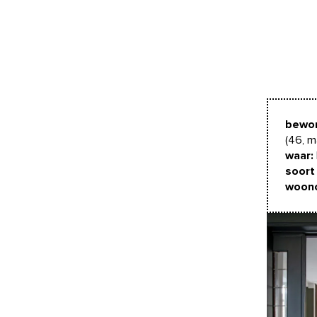
bewon
(46, m
waar:
soort 
woono