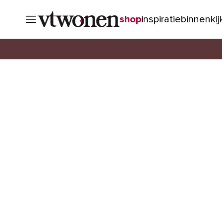
shop
inspiratie
binnenki