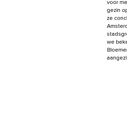
voor mee
gezin o
ze conc
Amsterd
stadsgr
we beke
Bloemen
aangezie