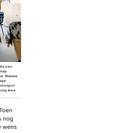
bij een
 kap
ne. Blauwe
age.
lantenpot
ing Ikea.
s nog
de wens