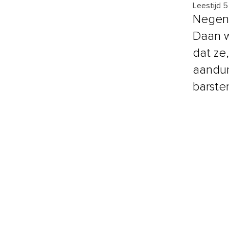
Leestijd 
Negent
Daan w
dat ze
aandurf
barsten