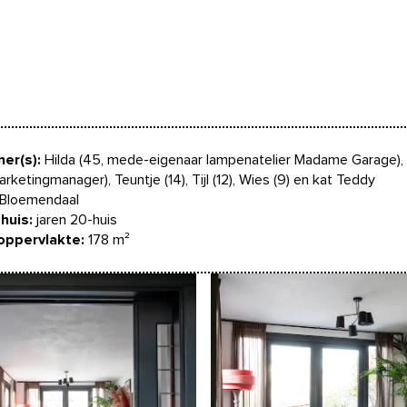
er(s):
Hilda (45, mede-eigenaar lampenatelier Madame Garage),
arketingmanager), Teuntje (14), Tijl (12), Wies (9) en kat Teddy
Bloemendaal
huis:
jaren 20-huis
ppervlakte:
178 m²