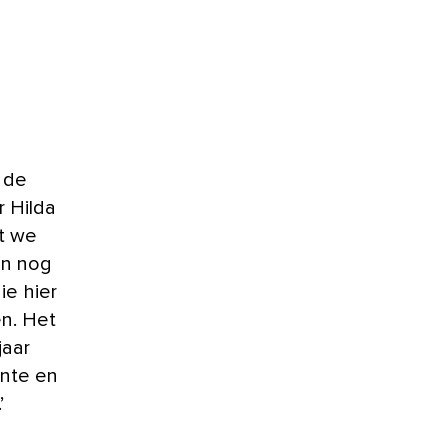
 de
r Hilda
t we
en nog
ie hier
en. Het
jaar
nte en
’