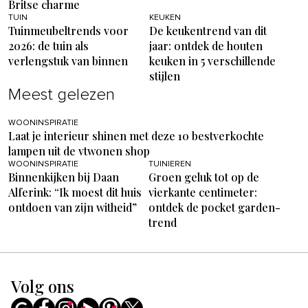
Britse charme
TUIN
KEUKEN
Tuinmeubeltrends voor
De keukentrend van dit
2026: de tuin als
jaar: ontdek de houten
verlengstuk van binnen
keuken in 5 verschillende
stijlen
Meest gelezen
WOONINSPIRATIE
Laat je interieur shinen met deze 10 bestverkochte
lampen uit de vtwonen shop
WOONINSPIRATIE
TUINIEREN
Binnenkijken bij Daan
Groen geluk tot op de
Alferink: “Ik moest dit huis
vierkante centimeter:
ontdoen van zijn witheid”
ontdek de pocket garden-
trend
Volg ons