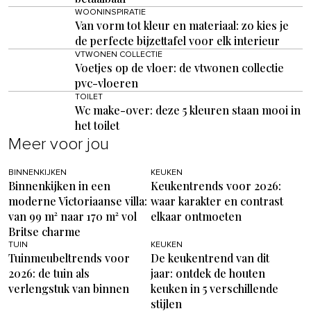
WOONINSPIRATIE
Van vorm tot kleur en materiaal: zo kies je
de perfecte bijzettafel voor elk interieur
VTWONEN COLLECTIE
Voetjes op de vloer: de vtwonen collectie
pvc-vloeren
TOILET
Wc make-over: deze 5 kleuren staan mooi in
het toilet
Meer voor jou
BINNENKIJKEN
KEUKEN
Binnenkijken in een
Keukentrends voor 2026:
moderne Victoriaanse villa:
waar karakter en contrast
van 99 m² naar 170 m² vol
elkaar ontmoeten
Britse charme
TUIN
KEUKEN
Tuinmeubeltrends voor
De keukentrend van dit
2026: de tuin als
jaar: ontdek de houten
verlengstuk van binnen
keuken in 5 verschillende
stijlen