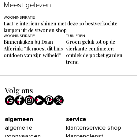
Meest gelezen
WOONINSPIRATIE
Laat je interieur shinen met deze 10 bestverkochte
lampen uit de vtwonen shop
WOONINSPIRATIE
TUINIEREN
Binnenkijken bij Daan
Groen geluk tot op de
Alferink: “Ik moest dit huis
vierkante centimeter:
ontdoen van zijn witheid”
ontdek de pocket garden-
trend
Volg ons
algemeen
service
algemene
klantenservice shop
voorwaarden
klantendienst