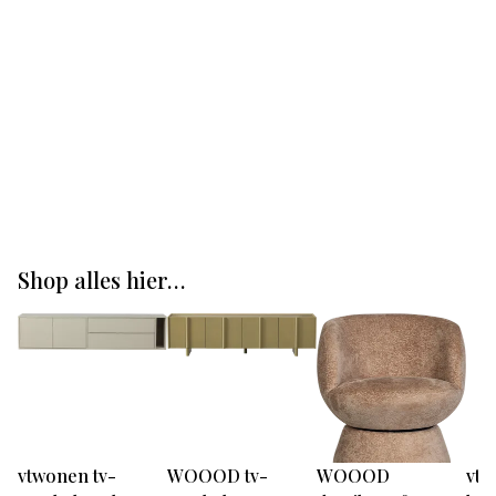
Shop alles hier…
vtwonen tv-
WOOOD tv-
WOOOD
vt