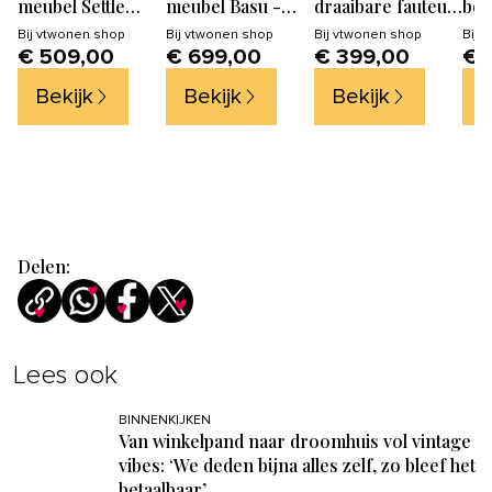
meubel Settle
meubel Basu -
draaibare fauteuil
bov
Down -
Grenen - Moss -
Shuffle -
Mod
Bij
vtwonen shop
Bij
vtwonen shop
Bij
vtwonen shop
Bij
v
€ 509,00
€ 699,00
€ 399,00
€ 
Grenenhout -
53x200x46
Polyester -
Eik
Dust - 45x200x44
Naturel - 72x73x71
- N
Bekijk
Bekijk
Bekijk
B
199
Delen:
Lees ook
BINNENKIJKEN
Van winkelpand naar droomhuis vol vintage
vibes: ‘We deden bijna alles zelf, zo bleef het
betaalbaar’