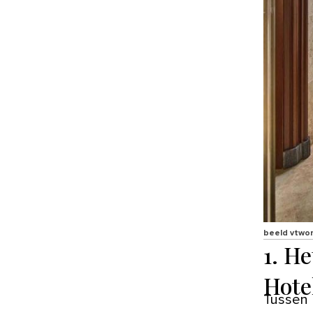
beeld vtwo
1. H
Hote
Tussen