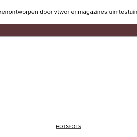
jken
ontworpen door vtwonen
magazines
ruimtes
tui
HOTSPOTS