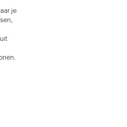
waar je
ssen,
uit
wonen.