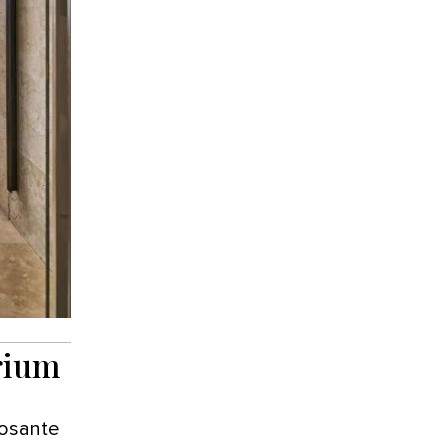
rium
posante