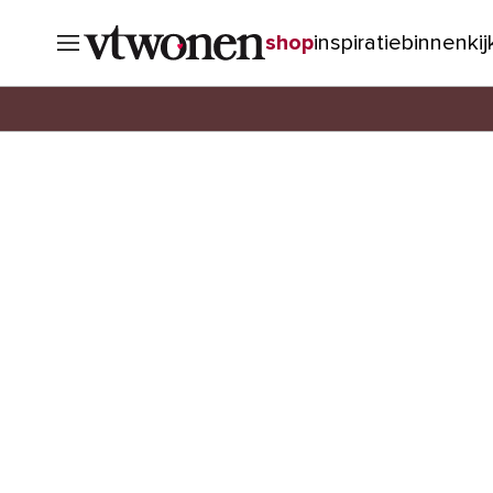
shop
inspiratie
binnenki