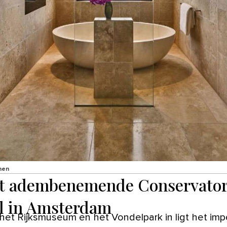
nen
et adembenemende Conservato
l in Amsterdam
 het Rijksmuseum en het Vondelpark in ligt het im