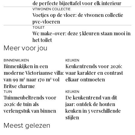
de perfecte bijzettafel voor elk interieur
VTWONEN COLLECTIE
Voetjes op de vloer: de vtwonen collectie
pvc-vloeren
TOILET
Wc make-over: deze 5 kleuren staan mooi in
het toilet
Meer voor jou
BINNENKIJKEN
KEUKEN
Binnenkijken in een
Keukentrends voor 2026:
moderne Victoriaanse villa:
waar karakter en contrast
van 99 m² naar 170 m² vol
elkaar ontmoeten
Britse charme
TUIN
KEUKEN
Tuinmeubeltrends voor
De keukentrend van dit
2026: de tuin als
jaar: ontdek de houten
verlengstuk van binnen
keuken in 5 verschillende
stijlen
Meest gelezen