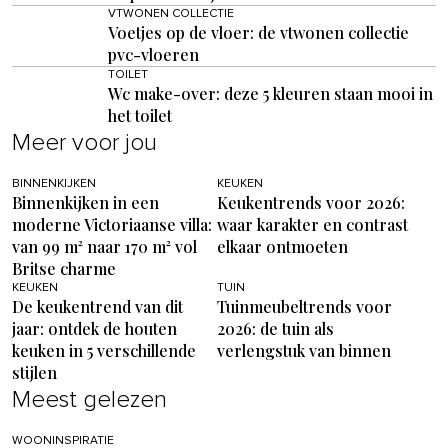
VTWONEN COLLECTIE
Voetjes op de vloer: de vtwonen collectie
pvc-vloeren
TOILET
Wc make-over: deze 5 kleuren staan mooi in
het toilet
Meer voor jou
BINNENKIJKEN
KEUKEN
Binnenkijken in een
Keukentrends voor 2026:
moderne Victoriaanse villa:
waar karakter en contrast
van 99 m² naar 170 m² vol
elkaar ontmoeten
Britse charme
KEUKEN
TUIN
De keukentrend van dit
Tuinmeubeltrends voor
jaar: ontdek de houten
2026: de tuin als
keuken in 5 verschillende
verlengstuk van binnen
stijlen
Meest gelezen
WOONINSPIRATIE