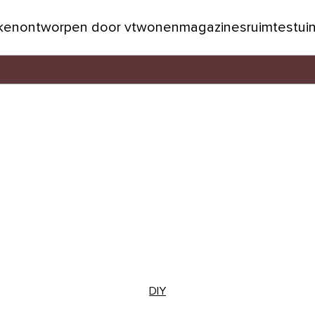
jken
ontworpen door vtwonen
magazines
ruimtes
tui
DIY