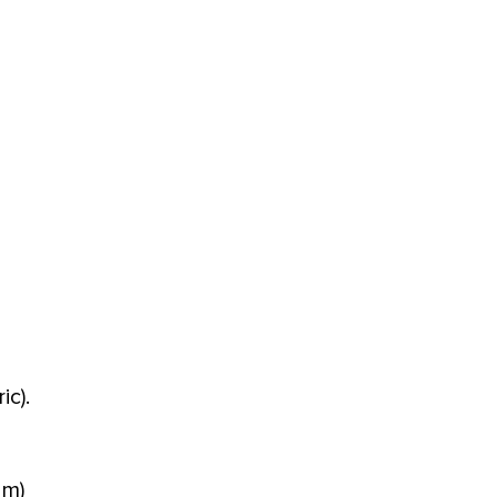
ic).
am)