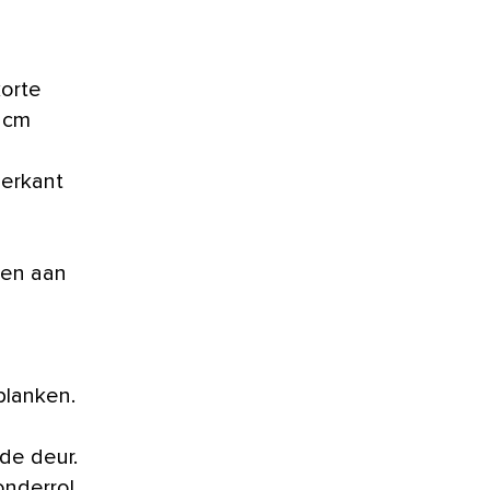
korte
½ cm
derkant
ten aan
planken.
de deur.
onderrol