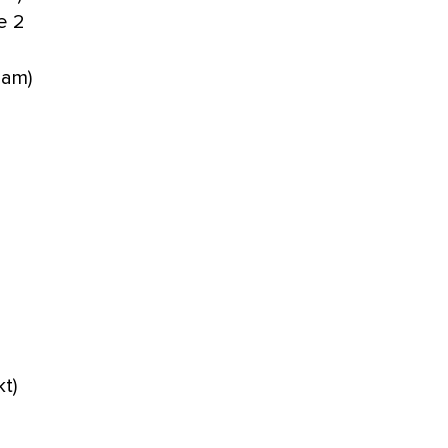
e 2
dam)
t)