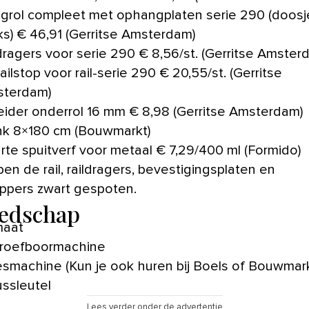
grol compleet met ophangplaten serie 290 (doosj
ks) € 46,91 (Gerritse Amsterdam)
ldragers voor serie 290 € 8,56/st. (Gerritse Amster
railstop voor rail-serie 290 € 20,55/st. (Gerritse
terdam)
eider onderrol 16 mm € 8,98 (Gerritse Amsterdam)
nk 8×180 cm (Bouwmarkt)
rte spuitverf voor metaal € 7,29/400 ml (Formido)
ppers zwart gespoten.
edschap
maat
roefboormachine
esmachine (Kun je ook huren bij Boels of Bouwmark
ussleutel
Lees verder onder de advertentie