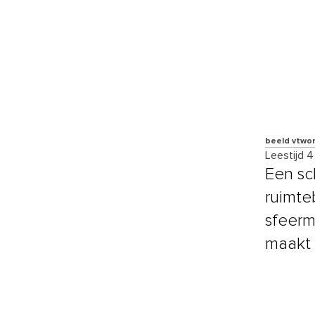
beeld vtwo
Leestijd 
Een sch
ruimte
sfeerm
maakt 