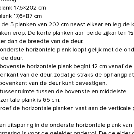
plank 17,6×202 cm
plank 17,6×87 cm
 de 5 planken van 202 cm naast elkaar en leg de 
nken erop. De korte planken aan beide zijkanten 
ter dan de breedte van de deur.
onderste horizontale plank loopt gelijk met de on
 de deur.
bovenste horizontale plank begint 12 cm vanaf de
enkant van de deur, zodat je straks de ophangpla
bovenkant van de deur kunt bevestigen.
tussenruimte tussen de bovenste en middelste
izontale plank is 65 cm.
roef de horizontale planken vast aan de verticale 
en uitsparing in de onderste horizontale plank van 
tsparing is voor de geleider onderrol. De geleider 