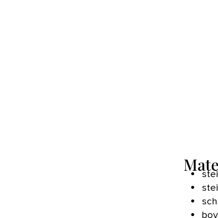
Mate
ste
ste
sch
bov