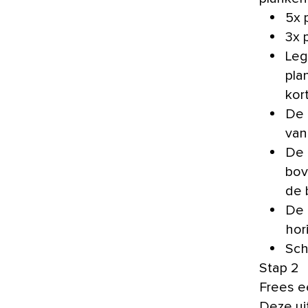
5x 
3x 
Leg
pla
kor
De 
van
De 
bov
de 
De 
hor
Sch
Stap 2
Frees e
Deze ui