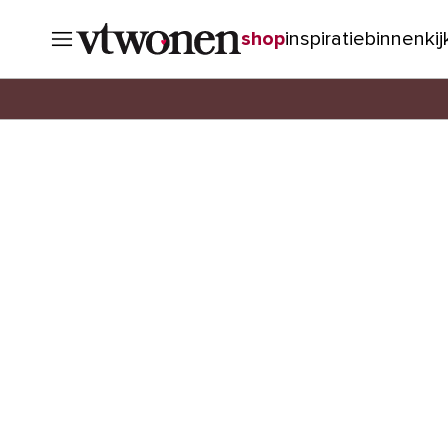
shop
inspiratie
binnenki