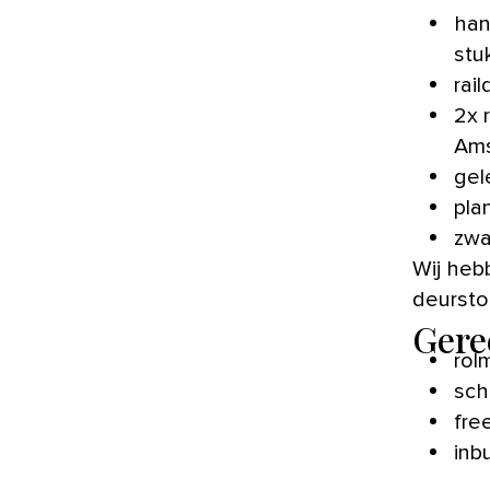
han
stu
rai
2x 
Ams
gel
pla
zwa
Wij hebben de rail, raildragers, bevestigingsplaten en
deursto
Gere
rol
sch
fre
inb