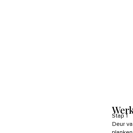
Werk
Stap 1
Deur va
planken