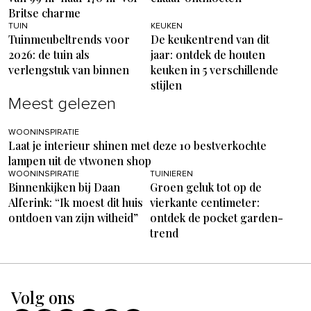
Britse charme
TUIN
KEUKEN
Tuinmeubeltrends voor
De keukentrend van dit
2026: de tuin als
jaar: ontdek de houten
verlengstuk van binnen
keuken in 5 verschillende
stijlen
Meest gelezen
WOONINSPIRATIE
Laat je interieur shinen met deze 10 bestverkochte
lampen uit de vtwonen shop
WOONINSPIRATIE
TUINIEREN
Binnenkijken bij Daan
Groen geluk tot op de
Alferink: “Ik moest dit huis
vierkante centimeter:
ontdoen van zijn witheid”
ontdek de pocket garden-
trend
Volg ons