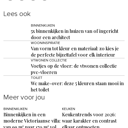
Lees ook
BINNENKIJKEN
5x binnenkijken in huizen van of ingericht
door een architect
WOONINSPIRATIE
Van vorm tot kleur en materiaal: zo kies je
de perfecte bijzettafel voor elk interieur
VTWONEN COLLECTIE
Voetjes op de vloer: de vtwonen collectie
pvc-vloeren
TOILET
Wc make-over: deze 5 kleuren staan mooi in
het toilet
Meer voor jou
BINNENKIJKEN
KEUKEN
Binnenkijken in een
Keukentrends voor 2026:
moderne Victoriaanse villa:
waar karakter en contrast
van 99 m² naar 170 m² vol
elkaar ontmoeten