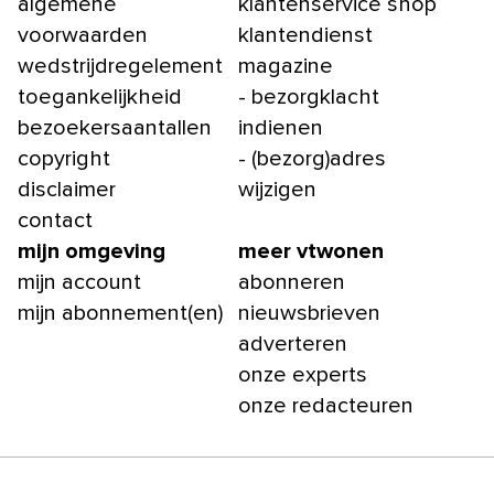
algemene
klantenservice shop
voorwaarden
klantendienst
wedstrijdregelement
magazine
toegankelijkheid
- bezorgklacht
bezoekersaantallen
indienen
copyright
- (bezorg)adres
disclaimer
wijzigen
contact
mijn omgeving
meer vtwonen
mijn account
abonneren
mijn abonnement(en)
nieuwsbrieven
adverteren
onze experts
onze redacteuren