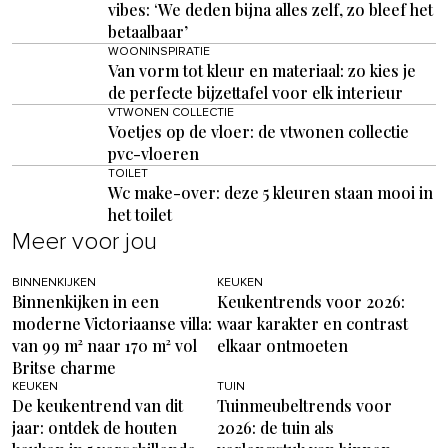
vibes: ‘We deden bijna alles zelf, zo bleef het
betaalbaar’
WOONINSPIRATIE
Van vorm tot kleur en materiaal: zo kies je
de perfecte bijzettafel voor elk interieur
VTWONEN COLLECTIE
Voetjes op de vloer: de vtwonen collectie
pvc-vloeren
TOILET
Wc make-over: deze 5 kleuren staan mooi in
het toilet
Meer voor jou
BINNENKIJKEN
KEUKEN
Binnenkijken in een
Keukentrends voor 2026:
moderne Victoriaanse villa:
waar karakter en contrast
van 99 m² naar 170 m² vol
elkaar ontmoeten
Britse charme
KEUKEN
TUIN
De keukentrend van dit
Tuinmeubeltrends voor
jaar: ontdek de houten
2026: de tuin als