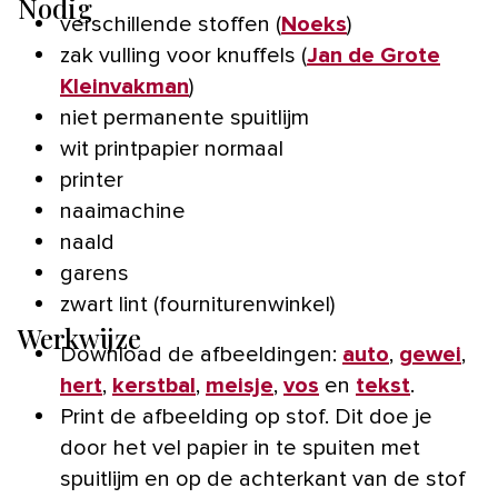
Nodig
verschillende stoffen (
Noeks
)
zak vulling voor knuffels (
Jan de Grote
Kleinvakman
)
niet permanente spuitlijm
wit printpapier normaal
printer
naaimachine
naald
garens
zwart lint (fourniturenwinkel)
Werkwijze
Download de afbeeldingen:
auto
,
gewei
,
hert
,
kerstbal
,
meisje
,
vos
en
tekst
.
Print de afbeelding op stof. Dit doe je
door het vel papier in te spuiten met
spuitlijm en op de achterkant van de stof