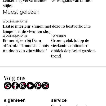
keuken in 5 verschillende
verlengstuk van binnen
stijlen
Meest gelezen
WOONINSPIRATIE
Laat je interieur shinen met deze 10 bestverkochte
lampen uit de vtwonen shop
WOONINSPIRATIE
TUINIEREN
Binnenkijken bij Daan
Groen geluk tot op de
Alferink: “Ik moest dit huis
vierkante centimeter:
ontdoen van zijn witheid”
ontdek de pocket garden-
trend
Volg ons
algemeen
service