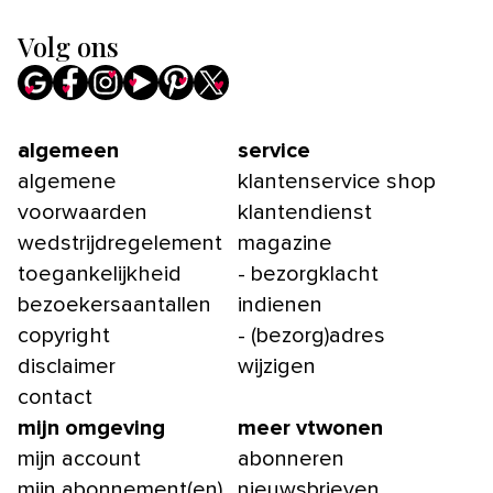
Volg ons
algemeen
service
algemene
klantenservice shop
voorwaarden
klantendienst
wedstrijdregelement
magazine
toegankelijkheid
- bezorgklacht
bezoekersaantallen
indienen
copyright
- (bezorg)adres
disclaimer
wijzigen
contact
mijn omgeving
meer vtwonen
mijn account
abonneren
mijn abonnement(en)
nieuwsbrieven