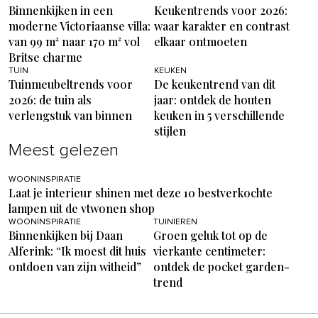
Binnenkijken in een
Keukentrends voor 2026:
moderne Victoriaanse villa:
waar karakter en contrast
van 99 m² naar 170 m² vol
elkaar ontmoeten
Britse charme
TUIN
KEUKEN
Tuinmeubeltrends voor
De keukentrend van dit
2026: de tuin als
jaar: ontdek de houten
verlengstuk van binnen
keuken in 5 verschillende
stijlen
Meest gelezen
WOONINSPIRATIE
Laat je interieur shinen met deze 10 bestverkochte
lampen uit de vtwonen shop
WOONINSPIRATIE
TUINIEREN
Binnenkijken bij Daan
Groen geluk tot op de
Alferink: “Ik moest dit huis
vierkante centimeter:
ontdoen van zijn witheid”
ontdek de pocket garden-
trend