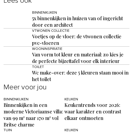
Lees ook
BINNENKIJKEN
5x binnenkijken in huizen van of ingericht
door een architect
VTWONEN COLLECTIE
Voetjes op de vloer: de vtwonen collectie
pvc-vloeren
WOONINSPIRATIE
Van vorm tot kleur en materiaal: zo kies je
de perfecte bijzettafel voor elk interieur
TOILET
Wc make-over: deze 5 kleuren staan mooi in
het toilet
Meer voor jou
BINNENKIJKEN
KEUKEN
Binnenkijken in een
Keukentrends voor 2026:
moderne Victoriaanse villa:
waar karakter en contrast
van 99 m² naar 170 m² vol
elkaar ontmoeten
Britse charme
TUIN
KEUKEN