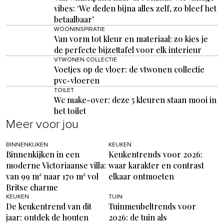
vibes: ‘We deden bijna alles zelf, zo bleef het
betaalbaar’
WOONINSPIRATIE
Van vorm tot kleur en materiaal: zo kies je
de perfecte bijzettafel voor elk interieur
VTWONEN COLLECTIE
Voetjes op de vloer: de vtwonen collectie
pvc-vloeren
TOILET
Wc make-over: deze 5 kleuren staan mooi in
het toilet
Meer voor jou
BINNENKIJKEN
KEUKEN
Binnenkijken in een
Keukentrends voor 2026:
moderne Victoriaanse villa:
waar karakter en contrast
van 99 m² naar 170 m² vol
elkaar ontmoeten
Britse charme
KEUKEN
TUIN
De keukentrend van dit
Tuinmeubeltrends voor
jaar: ontdek de houten
2026: de tuin als