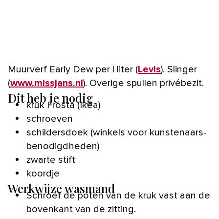
Muurverf Early Dew per l liter (
Levis
). Slinger
(
www.missjans.nl
). Overige spullen privébezit.
Dit heb je nodig
kruk Frosta (Ikea)
schroeven
schildersdoek (winkels voor kunstenaars-
benodigdheden)
zwarte stift
koordje
Werkwijze wasmand
Schroef de poten van de kruk vast aan de
bovenkant van de zitting.