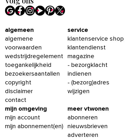
Volg ons
algemeen
service
algemene
klantenservice shop
voorwaarden
klantendienst
wedstrijdregelement
magazine
toegankelijkheid
- bezorgklacht
bezoekersaantallen
indienen
copyright
- (bezorg)adres
disclaimer
wijzigen
contact
mijn omgeving
meer vtwonen
mijn account
abonneren
mijn abonnement(en)
nieuwsbrieven
adverteren