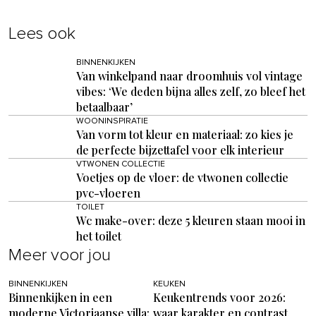
Lees ook
BINNENKIJKEN
Van winkelpand naar droomhuis vol vintage
vibes: ‘We deden bijna alles zelf, zo bleef het
betaalbaar’
WOONINSPIRATIE
Van vorm tot kleur en materiaal: zo kies je
de perfecte bijzettafel voor elk interieur
VTWONEN COLLECTIE
Voetjes op de vloer: de vtwonen collectie
pvc-vloeren
TOILET
Wc make-over: deze 5 kleuren staan mooi in
het toilet
Meer voor jou
BINNENKIJKEN
KEUKEN
Binnenkijken in een
Keukentrends voor 2026:
moderne Victoriaanse villa:
waar karakter en contrast