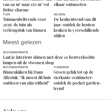
van 99 m² naar 170 m² vol
elkaar ontmoeten
Britse charme
TUIN
KEUKEN
Tuinmeubeltrends voor
De keukentrend van dit
2026: de tuin als
jaar: ontdek de houten
verlengstuk van binnen
keuken in 5 verschillende
stijlen
Meest gelezen
WOONINSPIRATIE
Laat je interieur shinen met deze 10 bestverkochte
lampen uit de vtwonen shop
WOONINSPIRATIE
TUINIEREN
Binnenkijken bij Daan
Groen geluk tot op de
Alferink: “Ik moest dit huis
vierkante centimeter:
ontdoen van zijn witheid”
ontdek de pocket garden-
trend