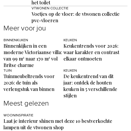
het toilet
VTWONEN COLLECTIE
Voetjes op de vloer: de vtwonen collectie
pvc-vloeren
Meer voor jou
BINNENKIJKEN
KEUKEN
Binnenkijken in een
Keukentrends voor 2026:
moderne Victoriaanse villa:
waar karakter en contrast
van 99 m² naar 170 m² vol
elkaar ontmoeten
Britse charme
TUIN
KEUKEN
Tuinmeubeltrends voor
De keukentrend van dit
2026: de tuin als
jaar: ontdek de houten
verlengstuk van binnen
keuken in 5 verschillende
stijlen
Meest gelezen
WOONINSPIRATIE
Laat je interieur shinen met deze 10 bestverkochte
lampen uit de vtwonen shop