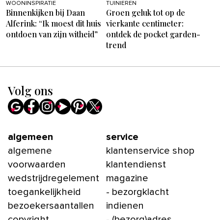
WOONINSPIRATIE
TUINIEREN
Binnenkijken bij Daan
Groen geluk tot op de
Alferink: “Ik moest dit huis
vierkante centimeter:
ontdoen van zijn witheid”
ontdek de pocket garden-
trend
Volg ons
algemeen
service
algemene
klantenservice shop
voorwaarden
klantendienst
wedstrijdregelement
magazine
toegankelijkheid
- bezorgklacht
bezoekersaantallen
indienen
copyright
- (bezorg)adres