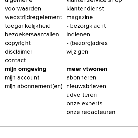
algemene
klantenservice shop
voorwaarden
klantendienst
wedstrijdregelement
magazine
toegankelijkheid
- bezorgklacht
bezoekersaantallen
indienen
copyright
- (bezorg)adres
disclaimer
wijzigen
contact
mijn omgeving
meer vtwonen
mijn account
abonneren
mijn abonnement(en)
nieuwsbrieven
adverteren
onze experts
onze redacteuren