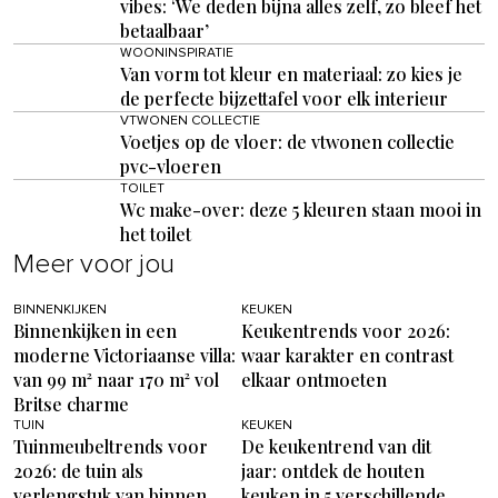
vibes: ‘We deden bijna alles zelf, zo bleef het
betaalbaar’
WOONINSPIRATIE
Van vorm tot kleur en materiaal: zo kies je
de perfecte bijzettafel voor elk interieur
VTWONEN COLLECTIE
Voetjes op de vloer: de vtwonen collectie
pvc-vloeren
TOILET
Wc make-over: deze 5 kleuren staan mooi in
het toilet
Meer voor jou
BINNENKIJKEN
KEUKEN
Binnenkijken in een
Keukentrends voor 2026:
moderne Victoriaanse villa:
waar karakter en contrast
van 99 m² naar 170 m² vol
elkaar ontmoeten
Britse charme
TUIN
KEUKEN
Tuinmeubeltrends voor
De keukentrend van dit
2026: de tuin als
jaar: ontdek de houten
verlengstuk van binnen
keuken in 5 verschillende