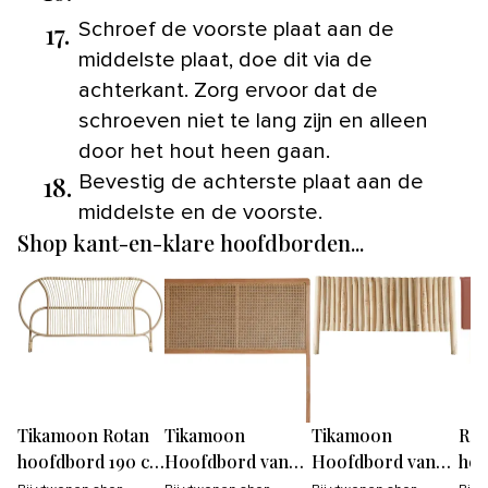
17.
Schroef de voorste plaat aan de
middelste plaat, doe dit via de
achterkant. Zorg ervoor dat de
schroeven niet te lang zijn en alleen
door het hout heen gaan.
18.
Bevestig de achterste plaat aan de
middelste en de voorste.
Shop kant-en-klare hoofdborden...
Tikamoon Rotan
Tikamoon
Tikamoon
Rea
hoofdbord 190 cm
Hoofdbord van
Hoofdbord van
hoo
- Naturel
gevlochten rotan
massief teakhout
Edm