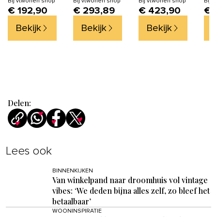
Bij
vtwonen shop
Bij
vtwonen shop
Bij
vtwonen shop
Bij
v
€ 192,90
€ 293,89
€ 423,90
€ 
180 cm - Naturel
180 cm - Naturel
- t
Bekijk
Bekijk
Bekijk
B
Delen:
Lees ook
BINNENKIJKEN
Van winkelpand naar droomhuis vol vintage
vibes: ‘We deden bijna alles zelf, zo bleef het
betaalbaar’
WOONINSPIRATIE