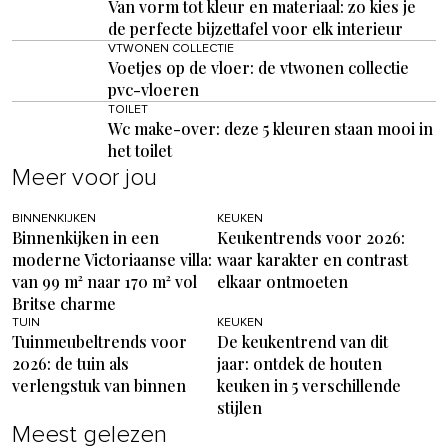
Van vorm tot kleur en materiaal: zo kies je
de perfecte bijzettafel voor elk interieur
VTWONEN COLLECTIE
Voetjes op de vloer: de vtwonen collectie
pvc-vloeren
TOILET
Wc make-over: deze 5 kleuren staan mooi in
het toilet
Meer voor jou
BINNENKIJKEN
KEUKEN
Binnenkijken in een
Keukentrends voor 2026:
moderne Victoriaanse villa:
waar karakter en contrast
van 99 m² naar 170 m² vol
elkaar ontmoeten
Britse charme
TUIN
KEUKEN
Tuinmeubeltrends voor
De keukentrend van dit
2026: de tuin als
jaar: ontdek de houten
verlengstuk van binnen
keuken in 5 verschillende
stijlen
Meest gelezen