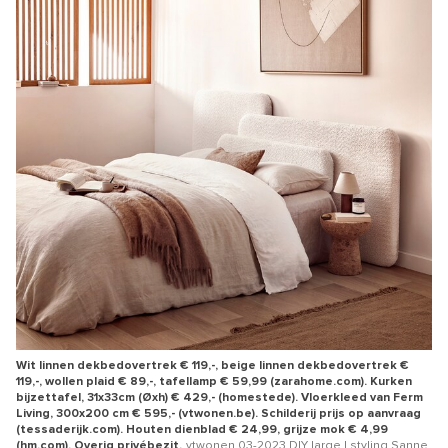
Wit linnen dekbedovertrek € 119,-, beige linnen dekbedovertrek €
119,-, wollen plaid € 89,-, tafellamp € 59,99 (zarahome.com). Kurken
bijzettafel, 31x33cm (Øxh) € 429,- (homestede). Vloerkleed van Ferm
Living, 300x200 cm € 595,- (vtwonen.be). Schilderij prijs op aanvraag
(tessaderijk.com). Houten dienblad € 24,99, grijze mok € 4,99
(hm.com). Overig privébezit.
vtwonen 03-2023 DIY large | styling Sanne