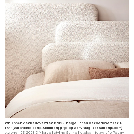
Wit linnen dekbedovertrek € 119,-, beige linnen dekbedovertrek €
119,- (zarahome.com). Schilderij prijs op aanvraag (tessaderijk.com).
vtwonen 03-2023 DIY large | styling Sanne Ketelaar | fotografie Peggy