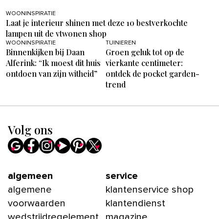
WOONINSPIRATIE
Laat je interieur shinen met deze 10 bestverkochte
lampen uit de vtwonen shop
WOONINSPIRATIE
TUINIEREN
Binnenkijken bij Daan
Groen geluk tot op de
Alferink: “Ik moest dit huis
vierkante centimeter:
ontdoen van zijn witheid”
ontdek de pocket garden-
trend
Volg ons
algemeen
service
algemene
klantenservice shop
voorwaarden
klantendienst
wedstrijdregelement
magazine