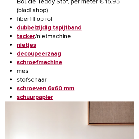
Bouclé Teddy Stof, per meter € 15.95
(bladi.shop)
fiberfill op rol
dubbelzijdig tapijtband
tacker
/nietmachine
nietjes
decoupeerzaag
schroefmachine
mes
stofschaar
schroeven 6x60 mm
schuurpapier