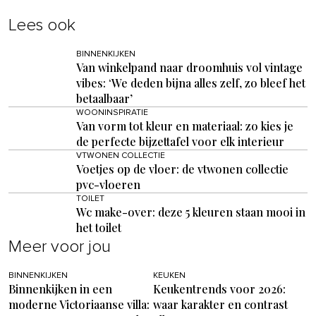
Lees ook
BINNENKIJKEN
Van winkelpand naar droomhuis vol vintage
vibes: ‘We deden bijna alles zelf, zo bleef het
betaalbaar’
WOONINSPIRATIE
Van vorm tot kleur en materiaal: zo kies je
de perfecte bijzettafel voor elk interieur
VTWONEN COLLECTIE
Voetjes op de vloer: de vtwonen collectie
pvc-vloeren
TOILET
Wc make-over: deze 5 kleuren staan mooi in
het toilet
Meer voor jou
BINNENKIJKEN
KEUKEN
Binnenkijken in een
Keukentrends voor 2026:
moderne Victoriaanse villa:
waar karakter en contrast