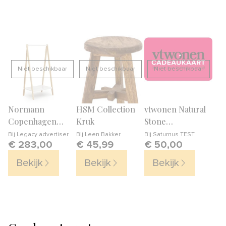
Niet beschikbaar
Niet beschikbaar
Niet beschikbaar
Normann
HSM Collection
vtwonen Natural
Copenhagen
Kruk
Stone
Kledingrek Toj
Dekbedovertrek
Bij
Legacy advertiser
Bij
Leen Bakker
Bij
Saturnus TEST
€ 283,00
€ 45,99
€ 50,00
Small
200 x 200/220 cm
Bekijk
Bekijk
Bekijk