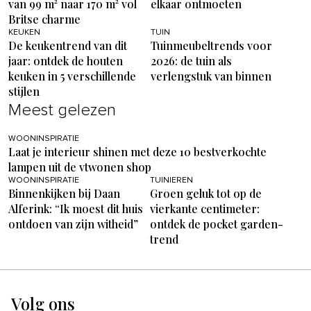
van 99 m² naar 170 m² vol
elkaar ontmoeten
Britse charme
KEUKEN
TUIN
De keukentrend van dit
Tuinmeubeltrends voor
jaar: ontdek de houten
2026: de tuin als
keuken in 5 verschillende
verlengstuk van binnen
stijlen
Meest gelezen
WOONINSPIRATIE
Laat je interieur shinen met deze 10 bestverkochte
lampen uit de vtwonen shop
WOONINSPIRATIE
TUINIEREN
Binnenkijken bij Daan
Groen geluk tot op de
Alferink: “Ik moest dit huis
vierkante centimeter:
ontdoen van zijn witheid”
ontdek de pocket garden-
trend
Volg ons