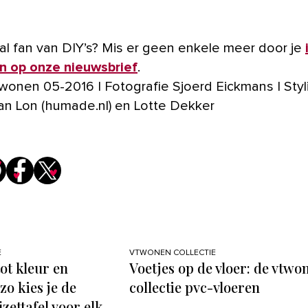
l fan van DIY’s? Mis er geen enkele meer door je
en op onze nieuwsbrief
.
twonen 05-2016 | Fotografie Sjoerd Eickmans | Styl
an Lon (humade.nl) en Lotte Dekker
E
VTWONEN COLLECTIE
ot kleur en
Voetjes op de vloer: de vtwo
zo kies je de
collectie pvc-vloeren
jzettafel voor elk