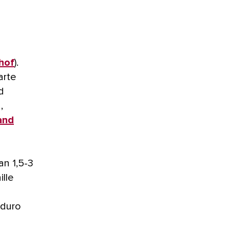
jhof
).
arte
d
,
and
an 1,5-3
lle
nduro