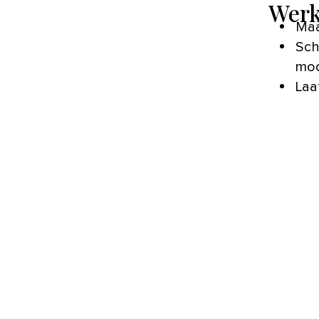
Werk
Maa
Sch
moo
Laa