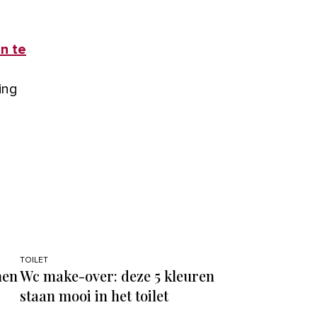
in te
ing
TOILET
nen
Wc make-over: deze 5 kleuren
staan mooi in het toilet