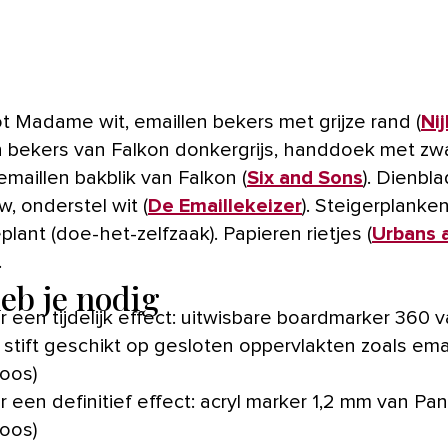
ot Madame wit, emaillen bekers met grijze rand (
Ni
n bekers van Falkon donkergrijs, handdoek met zw
emaillen bakblik van Falkon (
Six and Sons
). Dienbla
w, onderstel wit (
De Emaillekeizer
). Steigerplanken
ant (doe-het-zelfzaak). Papieren rietjes (
Urbans 
.
heb je nodig
r een tijdelijk effect: uitwisbare boardmarker 360 v
stift geschikt op gesloten oppervlakten zoals emai
poos)
r een definitief effect: acryl marker 1,2 mm van Pa
poos)