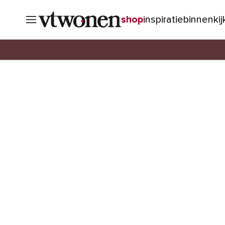
shop
inspiratie
binnenki