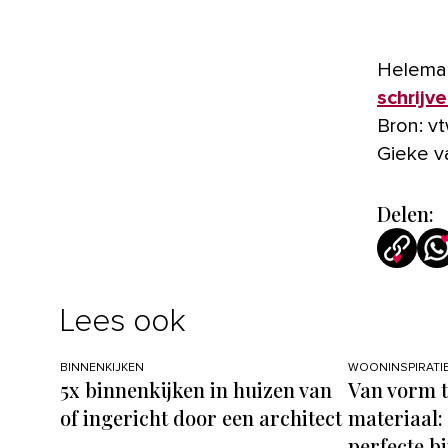
Helemaa
schrijv
Bron: v
Gieke v
Delen:
Lees ook
BINNENKIJKEN
WOONINSPIRATI
5x binnenkijken in huizen van
Van vorm t
of ingericht door een architect
materiaal: 
perfecte bi