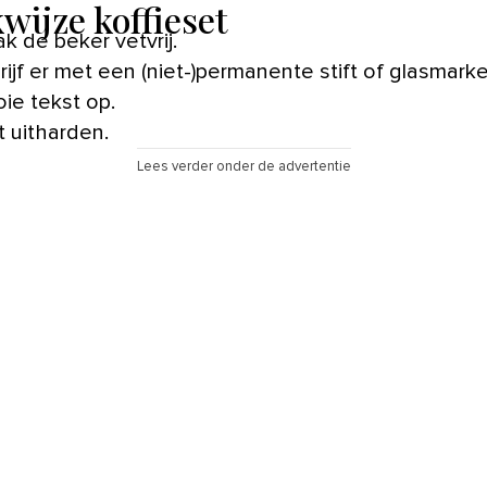
wijze koffieset
k de beker vetvrij.
rijf er met een (niet-)permanente stift of glasmark
ie tekst op.
t uitharden.
Lees verder onder de advertentie