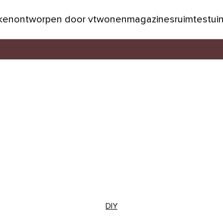
jken
ontworpen door vtwonen
magazines
ruimtes
tui
DIY