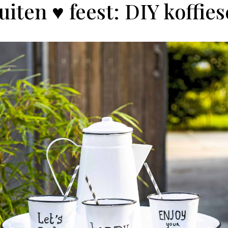
uiten ♥ feest: DIY koffies