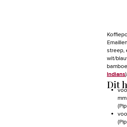
Koffiep
Emaille
streep, 
wit/blau
bamboepl
Indians
)
Dit 
voo
mm 
(Pi
voo
(Pi