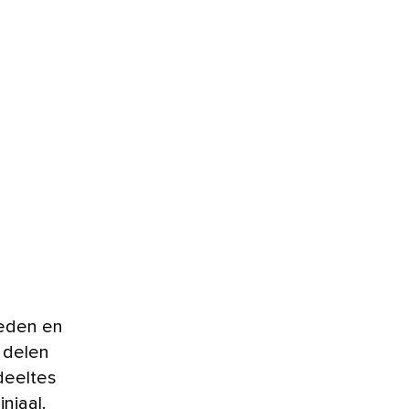
beden en
e delen
deeltes
niaal.