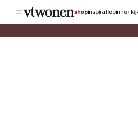
shop
inspiratie
binnenki