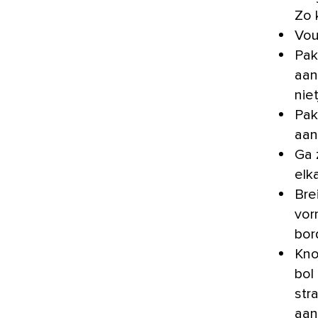
Zo 
Vou
Pak
aan
nie
Pak
aan
Ga 
elk
Bre
vor
bor
Kno
bol
str
aan