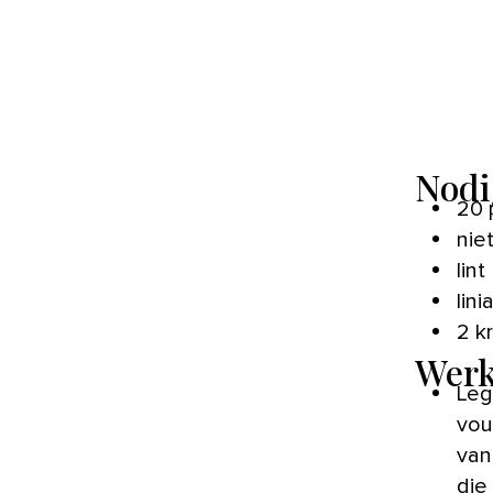
Nodi
20 
nie
lint
lini
2 k
Werk
Leg
vou
van
die