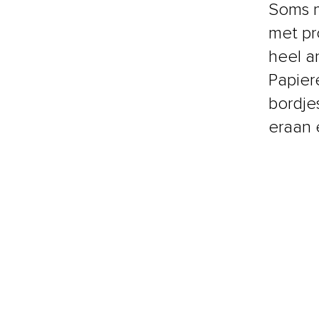
Soms m
met pr
heel a
Papier
bordjes
eraan 