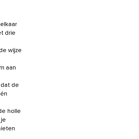
elkaar
t drie
de wijze
rm aan
 dat de
één
de holle
 je
nieten