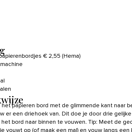
g
papierenbordjes € 2,55 (Hema)
tmachine
aal
ralen
wijze
 het papieren bord met de glimmende kant naar 
w er een driehoek van. Dit doe je door drie gelijk
 het bord naar binnen te vouwen. Tip: Meet de ge
 je vouwt op (of maak een mal) en vouw langs een li