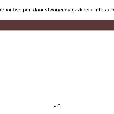
jken
ontworpen door vtwonen
magazines
ruimtes
tui
DIY