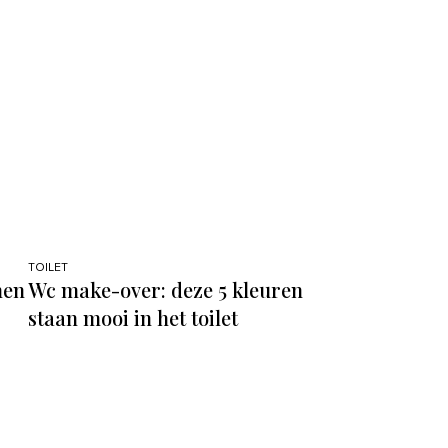
TOILET
nen
Wc make-over: deze 5 kleuren
staan mooi in het toilet