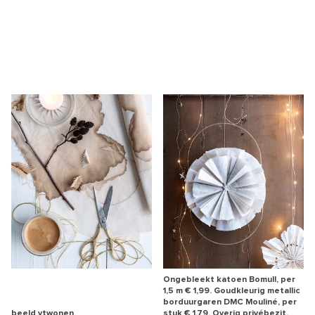
Ongebleekt katoen Bomull, per
1,5 m € 1,99. Goudkleurig metallic
borduurgaren DMC Mouliné, per
beeld vtwonen
stuk € 1,79. Overig privébezit.