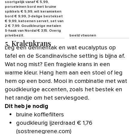
soortgelijk vanaf € 5,99,
porseleinen bord met bruine
spikkels € 5,99, wit keramieken
bord € 9,99, 3-delige bestekset
€ 9,99, katoenen servet, set van
2 € 7,99. Goudkleurige metalen
S-haak van Nordal € 3,15. Overig
privébezit.
beeld vtwonen
5. Kralenkrans
Leg een dennentak en wat eucalyptus op
tafel en de Scandinavische setting is bijna af.
Wat nog mist? Een fragiele krans in een
warme kleur. Hang hem aan een stoel of leg
hem op een bord. Mooi in combinatie met wat
goudkleurige accenten, zoals het bestek en
het randje om het serviesgoed.
Dit heb je nodig
bruine koffiefilters
goudkleurig ijzerdraad € 1,76
(sostrenegrene.com)