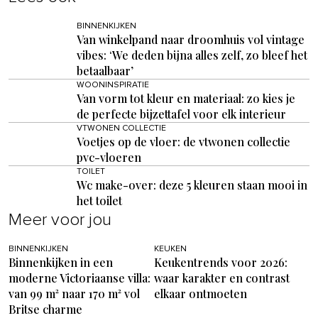
BINNENKIJKEN
Van winkelpand naar droomhuis vol vintage
vibes: ‘We deden bijna alles zelf, zo bleef het
betaalbaar’
WOONINSPIRATIE
Van vorm tot kleur en materiaal: zo kies je
de perfecte bijzettafel voor elk interieur
VTWONEN COLLECTIE
Voetjes op de vloer: de vtwonen collectie
pvc-vloeren
TOILET
Wc make-over: deze 5 kleuren staan mooi in
het toilet
Meer voor jou
BINNENKIJKEN
KEUKEN
Binnenkijken in een
Keukentrends voor 2026:
moderne Victoriaanse villa:
waar karakter en contrast
van 99 m² naar 170 m² vol
elkaar ontmoeten
Britse charme