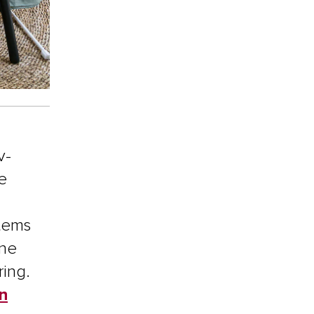
v-
e
items
ine
ring.
n