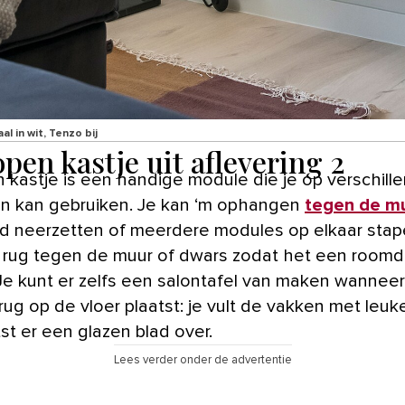
l in wit, Tenzo bij
pen kastje uit aflevering 2
n kastje is een handige module die je op verschill
n kan gebruiken. Je kan ‘m ophangen
tegen de m
d neerzetten of meerdere modules op elkaar stap
 rug tegen de muur of dwars zodat het een roomdi
 Je kunt er zelfs een salontafel van maken wanneer
rug op de vloer plaatst: je vult de vakken met leuk
st er een glazen blad over.
Lees verder onder de advertentie