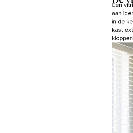
Een vitrinekast in de keuken doorbreekt vaak het grote volume
aan ide
in de ke
kast ex
kloppen