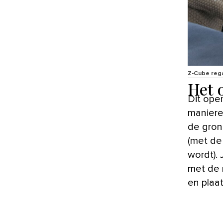
Z-Cube regaa
Het o
Dit ope
maniere
de gron
(met de
wordt).
met de 
en plaat