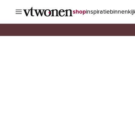
shop
inspiratie
binnenki