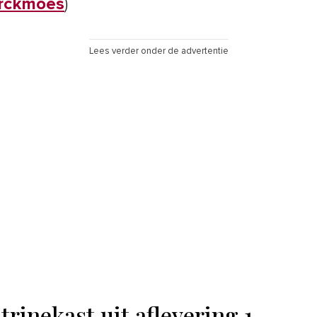
rckmoes
)
Lees verder onder de advertentie
trinekast uit aflevering 1