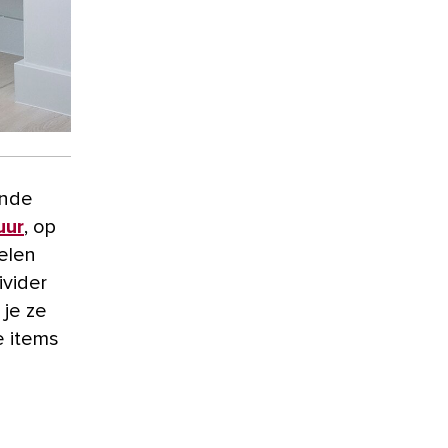
ende
uur
, op
elen
vider
 je ze
e items