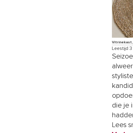
Vitrinekast,
Leestijd 3
Seizoen
alweer
stylis
kandid
opdoen
die je
hadden
Lees s