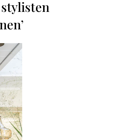
 stylisten
onen’