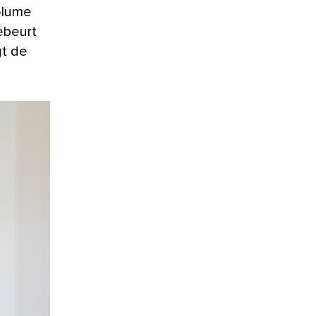
ebeurt
gt de