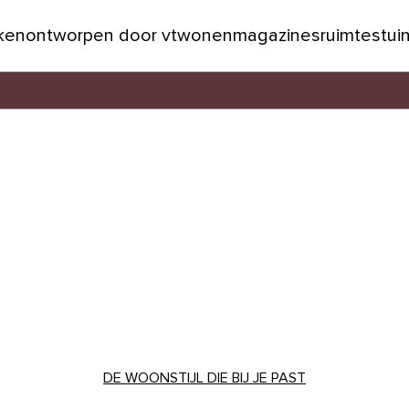
jken
ontworpen door vtwonen
magazines
ruimtes
tui
DE WOONSTIJL DIE BIJ JE PAST