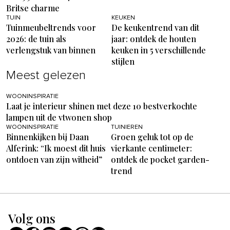
Britse charme
TUIN
KEUKEN
Tuinmeubeltrends voor
De keukentrend van dit
2026: de tuin als
jaar: ontdek de houten
verlengstuk van binnen
keuken in 5 verschillende
stijlen
Meest gelezen
WOONINSPIRATIE
Laat je interieur shinen met deze 10 bestverkochte
lampen uit de vtwonen shop
WOONINSPIRATIE
TUINIEREN
Binnenkijken bij Daan
Groen geluk tot op de
Alferink: “Ik moest dit huis
vierkante centimeter:
ontdoen van zijn witheid”
ontdek de pocket garden-
trend
Volg ons