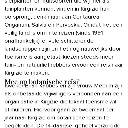
sierplanten en fruitsoorten die wij hier als
tuinplanten kennen, vinden in Kirgizië hun
oorsprong, denk maar aan Centaurea,
Origanum, Salvia en Pervoskia. Omdat het een
veilig land is om in te reizen (sinds 1991
onafhankelijk), er vele schitterende
landschappen zijn en het nog nauwelijks door
toerisme is aangetast, kiezen steeds meer
tuin- en natuurliefhebbers ervoor een reis naar
Kirgizië te maken.
Mee op botanische reis?
Kweker Brian Kabbes en zijn vrouw Meerim zijn
als onbetaalde vrijwilligers verbonden aan een
organisatie in Kirgizië die lokaal toerisme wil
stimuleren. Hiervoor gaan ze tweemaal per
jaar naar Kirgizië om botanische reizen te
begeleiden. De 14-daagse, geheel verzorgde