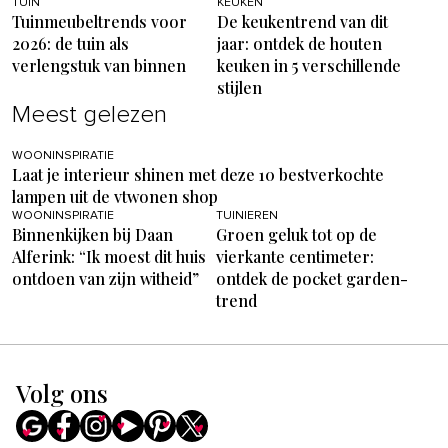
TUIN
KEUKEN
Tuinmeubeltrends voor
De keukentrend van dit
2026: de tuin als
jaar: ontdek de houten
verlengstuk van binnen
keuken in 5 verschillende
stijlen
Meest gelezen
WOONINSPIRATIE
Laat je interieur shinen met deze 10 bestverkochte
lampen uit de vtwonen shop
WOONINSPIRATIE
TUINIEREN
Binnenkijken bij Daan
Groen geluk tot op de
Alferink: “Ik moest dit huis
vierkante centimeter:
ontdoen van zijn witheid”
ontdek de pocket garden-
trend
Volg ons