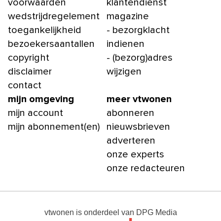
voorwaarden
klantendienst
wedstrijdregelement
magazine
toegankelijkheid
- bezorgklacht
bezoekersaantallen
indienen
copyright
- (bezorg)adres
disclaimer
wijzigen
contact
mijn omgeving
meer vtwonen
mijn account
abonneren
mijn abonnement(en)
nieuwsbrieven
adverteren
onze experts
onze redacteuren
vtwonen
is onderdeel van
DPG Media