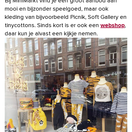
Bij MiniMarkt vind je een groot aanbod aan
mooi en bijzonder speelgoed, maar ook
kleding van bijvoorbeeld Picnik, Soft Gallery en
tinycottons. Sinds kort is er ook een
webshop
,
daar kun je alvast een kijkje nemen.