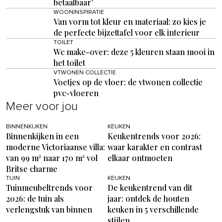
betaalbaar’
WOONINSPIRATIE
Van vorm tot kleur en materiaal: zo kies je
de perfecte bijzettafel voor elk interieur
TOILET
Wc make-over: deze 5 kleuren staan mooi in
het toilet
VTWONEN COLLECTIE
Voetjes op de vloer: de vtwonen collectie
pvc-vloeren
Meer voor jou
BINNENKIJKEN
KEUKEN
Binnenkijken in een
Keukentrends voor 2026:
moderne Victoriaanse villa:
waar karakter en contrast
van 99 m² naar 170 m² vol
elkaar ontmoeten
Britse charme
TUIN
KEUKEN
Tuinmeubeltrends voor
De keukentrend van dit
2026: de tuin als
jaar: ontdek de houten
verlengstuk van binnen
keuken in 5 verschillende
stijlen