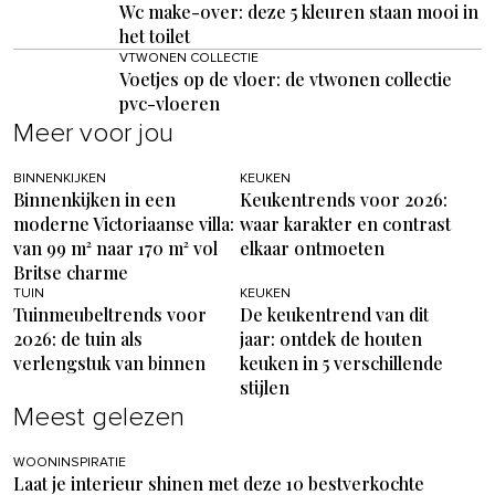
Wc make-over: deze 5 kleuren staan mooi in
het toilet
VTWONEN COLLECTIE
Voetjes op de vloer: de vtwonen collectie
pvc-vloeren
Meer voor jou
BINNENKIJKEN
KEUKEN
Binnenkijken in een
Keukentrends voor 2026:
moderne Victoriaanse villa:
waar karakter en contrast
van 99 m² naar 170 m² vol
elkaar ontmoeten
Britse charme
TUIN
KEUKEN
Tuinmeubeltrends voor
De keukentrend van dit
2026: de tuin als
jaar: ontdek de houten
verlengstuk van binnen
keuken in 5 verschillende
stijlen
Meest gelezen
WOONINSPIRATIE
Laat je interieur shinen met deze 10 bestverkochte