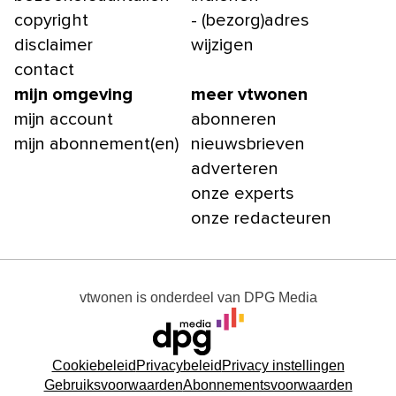
copyright
- (bezorg)adres
disclaimer
wijzigen
contact
mijn omgeving
meer vtwonen
mijn account
abonneren
mijn abonnement(en)
nieuwsbrieven
adverteren
onze experts
onze redacteuren
vtwonen
is onderdeel van
DPG Media
Cookiebeleid
Privacybeleid
Privacy instellingen
Gebruiksvoorwaarden
Abonnementsvoorwaarden