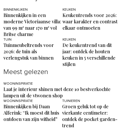
BINNENKIJKEN
KEUKEN
Binnenkijken in een
Keukentrends voor 2026:
moderne Victoriaanse villa:
waar karakter en contrast
van 99 m² naar 170 m² vol
elkaar ontmoeten
Britse charme
TUIN
KEUKEN
Tuinmeubeltrends voor
De keukentrend van dit
2026: de tuin als
jaar: ontdek de houten
verlengstuk van binnen
keuken in 5 verschillende
stijlen
Meest gelezen
WOONINSPIRATIE
Laat je interieur shinen met deze 10 bestverkochte
lampen uit de vtwonen shop
WOONINSPIRATIE
TUINIEREN
Binnenkijken bij Daan
Groen geluk tot op de
Alferink: “Ik moest dit huis
vierkante centimeter:
ontdoen van zijn witheid”
ontdek de pocket garden-
trend