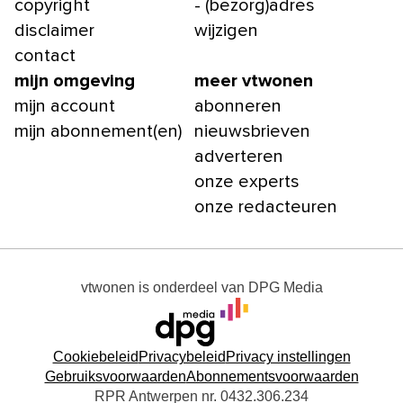
copyright
- (bezorg)adres
disclaimer
wijzigen
contact
mijn omgeving
meer vtwonen
mijn account
abonneren
mijn abonnement(en)
nieuwsbrieven
adverteren
onze experts
onze redacteuren
vtwonen
is onderdeel van
DPG Media
Cookiebeleid
Privacybeleid
Privacy instellingen
Gebruiksvoorwaarden
Abonnementsvoorwaarden
RPR Antwerpen nr. 0432.306.234