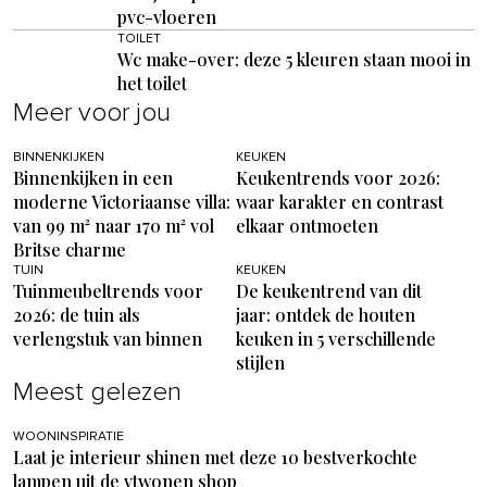
pvc-vloeren
TOILET
Wc make-over: deze 5 kleuren staan mooi in
het toilet
Meer voor jou
BINNENKIJKEN
KEUKEN
Binnenkijken in een
Keukentrends voor 2026:
moderne Victoriaanse villa:
waar karakter en contrast
van 99 m² naar 170 m² vol
elkaar ontmoeten
Britse charme
TUIN
KEUKEN
Tuinmeubeltrends voor
De keukentrend van dit
2026: de tuin als
jaar: ontdek de houten
verlengstuk van binnen
keuken in 5 verschillende
stijlen
Meest gelezen
WOONINSPIRATIE
Laat je interieur shinen met deze 10 bestverkochte
lampen uit de vtwonen shop