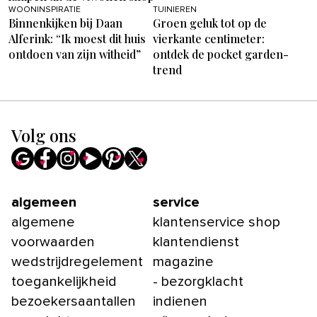
WOONINSPIRATIE
TUINIEREN
Binnenkijken bij Daan
Groen geluk tot op de
Alferink: “Ik moest dit huis
vierkante centimeter:
ontdoen van zijn witheid”
ontdek de pocket garden-
trend
Volg ons
algemeen
service
algemene
klantenservice shop
voorwaarden
klantendienst
wedstrijdregelement
magazine
toegankelijkheid
- bezorgklacht
bezoekersaantallen
indienen