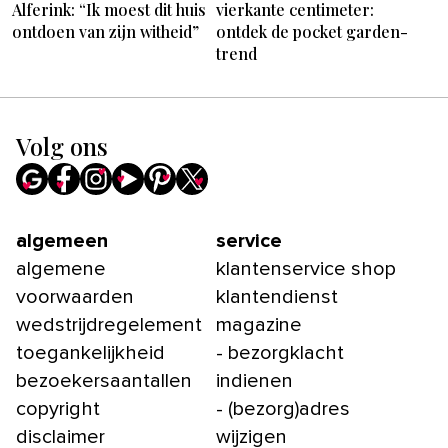
Alferink: “Ik moest dit huis
vierkante centimeter:
ontdoen van zijn witheid”
ontdek de pocket garden-
trend
Volg ons
algemeen
service
algemene
klantenservice shop
voorwaarden
klantendienst
wedstrijdregelement
magazine
toegankelijkheid
- bezorgklacht
bezoekersaantallen
indienen
copyright
- (bezorg)adres
disclaimer
wijzigen