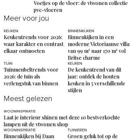
Voetjes op de vloer: de vtwonen collectie
pvc-vloeren
Meer voor jou
KEUKEN
BINNENKIJKEN
Keukentrends voor 2026:
Binnenkijken in een
waar karakter en contrast
moderne Victoriaanse villa:
elkaar ontmoeten
van 99 m² naar 170 m² vol
Britse charme
TUIN
KEUKEN
Tuinmeubeltrends voor
De keukentrend van dit
2026: de tuin als
jaar: ontdek de houten
verlengstuk van binnen
keuken in 5 verschillende
stijlen
Meest gelezen
WOONINSPIRATIE
Laat je interieur shinen met deze 10 bestverkochte
lampen uit de vtwonen shop
WOONINSPIRATIE
TUINIEREN
Binnenkijken bij Daan
Groen geluk tot op de