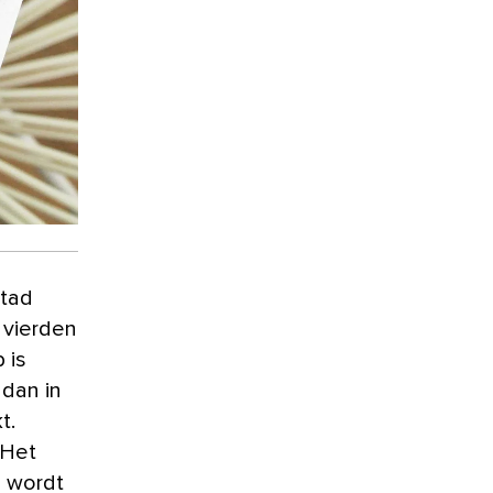
 vierden
 is
 dan in
t.
 Het
g wordt