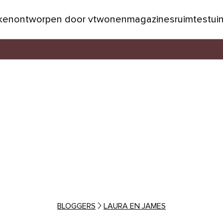
jken
ontworpen door vtwonen
magazines
ruimtes
tui
BLOGGERS
LAURA EN JAMES