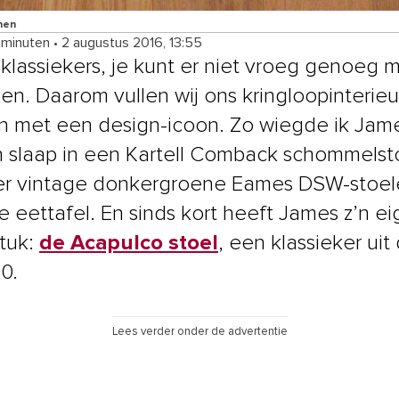
nen
 minuten
•
2 augustus 2016, 13:55
klassiekers, je kunt er niet vroeg genoeg 
en. Daarom vullen wij ons kringloopinterieu
n met een design-icoon. Zo wiegde ik Jame
n slaap in een Kartell Comback schommelst
er vintage donkergroene Eames DSW-stoel
e eettafel. En sinds kort heeft James z’n e
tuk:
de Acapulco stoel
, een klassieker uit
0.
Lees verder onder de advertentie