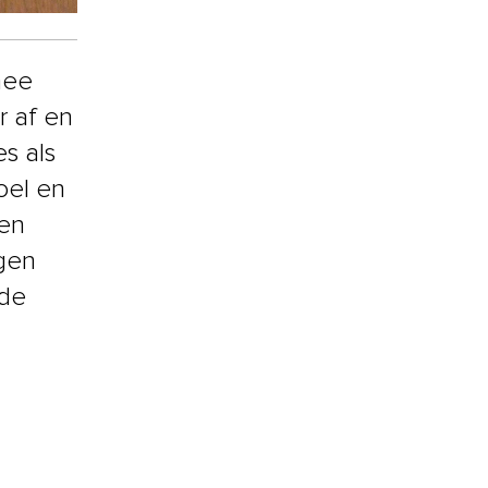
mee
r af en
s als
oel en
en
igen
 de