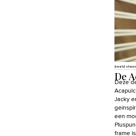
beeld vtwo
De A
Deze designklassieker is vernoemd naar de Mexicaanse stad
Acapulc
Jacky e
geïnspi
een mod
Pluspun
frame i