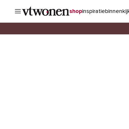
shop
inspiratie
binnenki